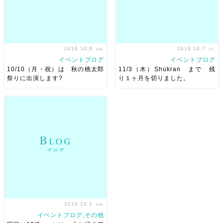
2016.10.8
2016.10.7
sat.
fri.
イベントブログ
イベントブログ
10/10（月・祝）は 秋の桃太郎
11/3（木）Shukran まで 残
祭りに出演します?
り１ヶ月を切りました。
こんばんは！10月がもう第1週
昨日はブルーブルースさんにて
が終わって 焦ってます? 気がつ
打ち合わせ。 ってほどのこと
いたら！来週が怒涛！！ 今週
も話していないのですが
ぼんやりしてる場合じゃなかっ
Asakoは電話の打ち合わせが苦
た。。orz さて！10/10（月・
手。。 ついつい、たいしたこ
祝）は 秋の桃太郎祭りに出演
となくても 直接行ってしまい
しますー！ 生徒ち […]
ます。 でも、いろいろ安心し
てほ […]
2016.10.1
sat.
イベントブログ,その他