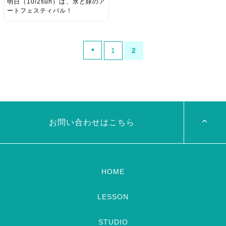
明日（10/2sun）は、水と緑のア
ートフェスティバル！
明日（10/2sun）は、水と緑の
アートフェスティバルです！
1
2
なんと！天気予報は晴れまたは
曇り！ こんなに雨続きなの
に、そしてちょっと前まで雨の
予報だったのに！ めっちゃ嬉
しいです(pq*´∀ﾟ)～♪ […]
お問い合わせはこちら
HOME
LESSON
STUDIO