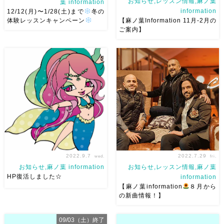
お知らせ,レッスン情報,麻ノ葉
葉 information
information
12/12(月)〜1/28(土)まで
冬の
体験レッスンキャンペーン
【麻ノ葉Information 11月-2月の
ご案内】
ベリーダンスアトリエ麻ノ葉で
こんばんは！ いよいよ２週間
は体験レッスンキャンペーン開
後は発表会！ みんなでいい発
催❤︎冬の運動不足解消に！ そし
表会にしましょう♪ 今回は出な
て、ベリーダンスをしている生
いよーって言う人は是非応援に
徒さんはどんどん華が増してい
来てくださいね♪ 難しい人は配
きます♪ ただ、痩せるだけじゃ
信もあります❤︎ ステージで輝く
ない楽しく踊って体を整えて
みんなを見てほしいです
[…]
[…]
2022.9.7
2022.7.29
wed.
fri.
お知らせ,麻ノ葉 information
お知らせ,レッスン情報,麻ノ葉
HP復活しました☆
information
【麻ノ葉information
８月から
の新曲情報！】
こんにちは！ ベリーダンスア
こんにちは！ 来週月曜日
トリエ麻ノ葉です長らくHPが
8/1(月)からの新曲スタート♪ ８
09/03（土）終了