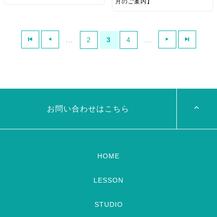
月のご案内】
岡山でベリーダンスを この冬
もう早いもので年末年始のご案
から始めてみませんか？ 岡山
内！ 発表会のリアルチケット
...
2
3
4
...
市内中心部にあるスタジオで
が残りわずかとなっておりま
ゆっくり基礎の動きからスター
す。 是非！お早目に確保して
トしましょう 踊ること、表現
ください。 来れない方は動画
することってとっても楽しい
配信も申込み受付中！ みなさ
し、 健康的です ベリーダンス
んと感動を共有したいです！
は、 […]
&#8 […]
お問い合わせはこちら
HOME
LESSON
STUDIO