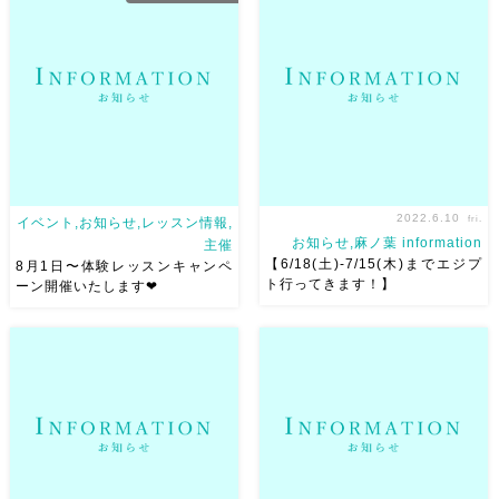
メンテナンス中でしたが、やっ
月は体験レッスン500円キャン
と復活しました！ サーバーを
ペーン中です★ この機会をお
攻撃された模様です
エンジニ
見逃しなく❤︎
初心者さん
アの方々が復旧してくださいま
向けクラス↓
・入門クラ […]
した（感謝） ただ、バックア
ップ […]
2022.6.10
fri.
イベント,お知らせ,レッスン情報,
お知らせ,麻ノ葉 information
主催
【6/18(土)-7/15(木)までエジプ
8月1日〜体験レッスンキャンペ
ト行ってきます！】
ーン開催いたします❤︎
麻ノ葉は8/1(月)からの新曲ス
それに伴い麻ノ葉のレッスンは
タートに伴い 体験レッスンキ
6/20(月)-7/21(木)までお休みさ
ャンペーン開催いたします❤︎ こ
せていただきますm(_ _ )m ８
のタイミングで始めていただく
月から体験キャンペーン開催し
と みんなと同じペースでじっ
ますので、ベリーダンス始めよ
くりゆっくり始められるのでお
うと持っている方は是非❤︎
すすめです
・ベリーダ […]
Almaz […]