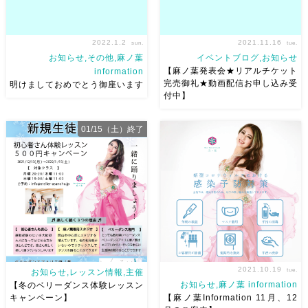
2022.1.2
2021.11.16
sun.
tue.
お知らせ,その他,麻ノ葉
イベントブログ,お知らせ
【麻ノ葉発表会★リアルチケット
information
完売御礼★動画配信お申し込み受
明けましておめでとう御座います
付中】
明けましておめでとう御座いま
皆様のおかげで12/5開催予定の
す 今年もよろしくお願い致し
ベリーダンスアトリエ麻ノ葉発
01/15（土）終了
ます
麻ノ葉は新年は５日か
表会 Hadaya هدايا リアルチ
ら。 今年も音楽と踊りと笑顔
ケットが完売、キャンセル待ち
溢れるアトリエとなりますよう
となりました。 本当にありが
に
お正月飾りは生徒さんで
とうございます！ オンライン
お花屋さんしている子に お願
配信（後日）の […]
いし […]
2021.10.19
tue.
お知らせ,レッスン情報,主催
お知らせ,麻ノ葉 information
【冬のベリーダンス体験レッスン
キャンペーン】
【麻ノ葉Information 11月、12