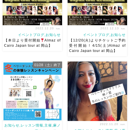
2022.12.20
2022.12.13
tue.
tue.
イベントブログ,お知らせ
イベントブログ,お知らせ
【本日より受付開始
Almaz of
【12/20(火)よりチケットご予約
Cairo Japan tour at 岡山】
受付開始！4/15(土)Almaz of
Cairo Japan tour at 岡山】
4/15(土)Show &
エジプトで10年以上現役ベリー
Hafla,4/16(日)WS♪ 受付開始
ダンサーとして活躍している
01/28（土）終了
より、すでに、お申込みいただ
Almaz OfCairo さんが岡山に
いております❤︎ ありがとうござ
お呼びいたします！生演奏公演
います！ ＊＊＊＊ 豪華すぎる
は岡山だけ！ そして、Aida
生演奏と素晴らしいゲストダン
NourやAsmahanなど数々の大
サー […]
物ダン […]
2022.11.20
sun.
お知らせ,レッスン情報,主催,麻ノ