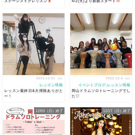
ステージメイクレッスン
4/2(火)より新曲スタート
メイクレッスンでした
二週
4/2(火）より新曲スタートしま
間くらい前ですが、ステージ前
す！新しくベリーダンスを始め
のメイクレッスン
普通のメイ
たい方、じっくりゆっくり始ま
クの枠を外すことが目的のレッ
られる今がチャンスです
＞
スンw 何度も参加してくれてい
入門クラス（全て同じです）火
る人もいて、どんどん上手くな
曜20:20、水曜11:00、木曜
ってます◎
初参加の人たち
19:00、土曜11: […]
[…]
2023.12.31
2023.12.3
sun.
sun.
レッスン情報
イベントブログ,レッスン情報
レッスン最終日&大掃除ありがと
岡山ドラムソロトレーニングでし
ー！
た♡
昨日で麻ノ葉レッスン最終日！
本日は岡山ドラムソロトレーニ
12/03（日）終了
12/17（日）終了
そして大掃除 みんなのおかげ
ングでした♡ ありがとうござ
で今年もピカピカになりました
いました 色々チャレンジ！！
ありがとう みんなが協力して
楽しかったですねー！ 失敗し
やってくれたので、サーっと終
ても学び、成功しても学び！