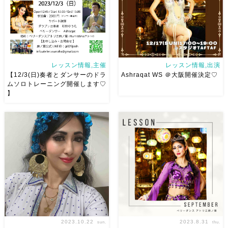
わりました ほんと頼もしかっ
他の参加者の方を見るのも学
たです 日々の掃除も生徒のみ
び！ 太鼓とダンサー双方のコ
ん […]
ミュニ […]
レッスン情報,主催
レッスン情報,出演
【12/3(日)奏者とダンサーのドラ
Ashraqat WS ＠大阪開催決定♡
ムソロトレーニング開催します♡
】
ゆうたさんとドラムソロトレー
Affirmatifartさん主催にて、初
ニング開催します♡ 初心者
Ashraqat WS開催していただ
さんから、ベテランさんまで大
きます♡ 曲は以前岡山と東京
歓迎
経験問わず、得るものあ
で踊って大好評いただいた
ります（断言！） 生音で踊
Dai3na
イベントやレストラ
る！そして奏者の方と一緒に練
ンで踊って盛り上がること間違
習すると気持ちや呼吸が繋がる
いなしの一 […]
体験が […]
2023.10.22
2023.8.31
sun.
thu.