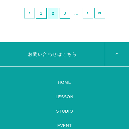
岡山ドラムソロトレーニングで
9/5(火）より秋の体験レッスン
した！ 終わった時、「楽しか
１コインキャンペーンをスター
1
2
3
...
ったー！」と言ってくださり、
トいたします！ ・新しいこと
嬉しかったです♡ 音の違い、
を始めたい ・自分を変えたい
動きの違いからゆっくりと
・エキゾチックのものが好
次は12/3(日)予定！是非皆様お
き、、 理由は人それぞれ！ ま
越しくださいませ
ドラ […]
ずは体験してみませんか？？
[…]
お問い合わせはこちら
HOME
LESSON
STUDIO
EVENT