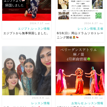
2024.7.17
2024.6.27
wed.
thu.
エジプト,レッスン情報
レッスン情報,主催
エジプトから無事帰国しました。
8/18(日）岡山ドラムソロトレー
ニング開催
お会いできた皆様、本当にあり
8/18(日）岡山ドラムソロトレ
がとうございました！たのしす
ーニング開催します
今回の
ぎた
疲れてはいますが、元気
テーマは【 ひたすら繰り返し
です
エジプト旅行
詳細
て落とし込む 】をテーマに
はストーリーズのハイライトを
行なっていきます
前回がも
ご覧ください
♥️
昨日からレッス
りもりになったのでw初心に返
ン再開していますみんな […]
って、奏者とダンサーが一緒
[…]
2024.6.9
2024.3.30
sun.
sat.
レッスン情報
お知らせ,レッスン情報