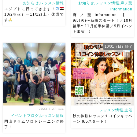
お知らせ,レッスン情報
お知らせ,レッスン情報,麻ノ葉
エジプトに行ってきます！
information
10/24(火）ー11/12(土）休講で
麻ノ葉information 【
す
9/5(火)〜新曲スタート！／10月
後半〜11月前半休講／9月イベン
明日10/23(月）〜11/8(水）ま
こんにちは！8月ももう終わ
ト出演 】
でエジプト行ってきます！ そ
り、9/5(火）から新曲スタート
れに伴い、レッスンが
です 3/20(水・祝）の発表会に
10/24(火）〜11/11(土）まで
向けての曲となりますので み
10/01（日）終了
お休みとなります
レッスン
なさん張り切っていきましょう
は11/14(火）から再開となりま
♡ ［ 9/5(火)〜新曲スター
す
体験レ […]
ト！ ］ 今回はエジ […]
2023.8.27
sun.
レッスン情報,主催
イベントブログ,レッスン情報
秋の体験レッスン１コインキャペ
岡山ドラムソロトレーニング終
ーン 9/5スタート！
了！