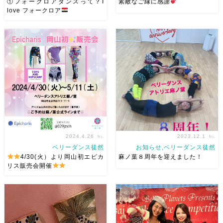
①フォークロアダンスって？I
素敵なご縁に感謝
love フォークロア
2/24(月祝）に香川の Yucco先
岡山ドラムソロトレーニングに
生主催でAwalem WSを開催さ
大阪から来てくれたシャムーサ
せていただくにあたり想いを綴
さん
そして前回シャムーサ
りました（最初の写真は
ちゃんが帰りに出会って麻ノ葉
Semsemayaです) ①フォーク
を紹介してくれ、麻ノ葉でベリ
ロアダンスって？②Awalemっ
ーダンスを始めたレイコさん
て何？③A […]
今回のドラムソロトレーニング
で […]
2024.4.26
2023.12.1
fri.
fri.
ベリーダンス徒然
お知らせ,ベリーダンス徒然
4/30(火）より岡山初エピカ
麻ノ葉８周年を迎えました！
リス販売会開催
大阪でオリジナルレッスン着を
皆様のおかげで麻ノ葉は8周
制作されているエピカリスさん
年。 ほんとに、感謝しかあり
の岡山初の販売会を麻ノ葉にて
ません 生徒のみんな本当にあ
開催します アトリエ生以外で
りがとう！ 来年は9周年に向け