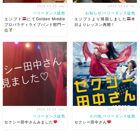
2023.11.15
2023.11.14
wed.
tue.
ベリーダンス徒然
お知らせ,ベリーダンス徒然
エジプト
にてGolden Middle
エジプトより帰国しました
本
プロバラディライブバンド部門一
日よりレッスン再開！
位
エジプトで初開催されたカイロ
帰国しました 今回のエジプト
ミラージュフェスティバルの
渡航は行く前からドタバタで、
Golden Middle部門にて、プロ
最終的に行くこと決めたのも４
バラディライブバンド部門一
日？前。 飛行機乗ろうと思っ
位、プロオリエンタルCD部門
たら容量あんまり見ずに安いチ
二位、プロオリエンタルライブ
ケットを買ったせいで、早速超
バンド部門二位をいただき […]
超過し、アキコさんに超迷惑を
かけ […]
2023.10.23
2023.10.22
mon.
sun.
ベリーダンス徒然
その他,ベリーダンス徒然
セクシー田中さんみました
セクシー田中さん