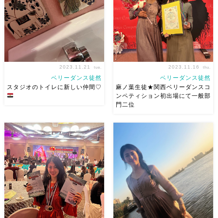
もご覧いただけます（ご予約く
て、じっくりベリーダンスを突
ださい） ご自身もベリーダン
き進んでいきたいと思っていま
スをされていらっしゃってとて
す！ 2024/3/20水祝は発 […]
も着 […]
2023.11.21
2023.11.16
tue.
thu.
ベリーダンス徒然
ベリーダンス徒然
スタジオのトイレに新しい仲間♡
麻ノ葉生徒★関西ベリーダンスコ
ンペティション初出場にて一般部
門二位
ファイユームから連れて帰った
さっすが！！Linaちゃん 関
タイル2枚 ヤシの木とロバ エジ
西ベリーダンスコンペティショ
プトの田舎といえば、ヤシの木
ン初出場にて一般部門二位！！
とロバ！！ 思い出を連れて帰
ほんと、リーナちゃんの頑張
りました サフィになんでロバ
り、集中には尊敬します！ そ
ばっかり買うんだと言われたい
して、めっちゃ素敵だったー
い思い出。 スタジオで見つけ
おめでとう 帰りに焼き鳥よっ
[…]
[…]