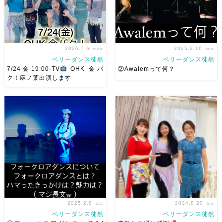
2026.7.6
2025.2.16
mon.
sun.
ベリーダンス徒然
ベリーダンス徒然
7/24金19:00-TV
OHK 金バ
②Awalemって何？
ク！麻ノ葉出演します
ベリーダンスアトリエ麻ノ葉テ
今日はAwalemについて ①フォ
レビ出演します♡ 7/24金
ークロアダンスって？ ↑は１
19:00- OHK 金バク！なんと！
つ前の投稿をご覧ください
麻ノ葉に河合郁人さんが来られ
②Awalemって何？③Awalem
ました
どんなふうに紹介され
をオススメする理由 先日長文
るのかドキドキ
TVerでも見
書いたのでその勢いで書きま
ていただけるそう […]
す。(｀・ω・´)ｷﾘ […]
2025.2.8
2024.8.20
sat.
tue.
ベリーダンス徒然
ベリーダンス徒然