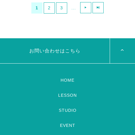
セクシー田中さんみなさん見ま
本日10/22(日）からスタートで
1
2
3
...
したか？？ 私はティーバーで
すね！ ドラマ、セクシー田中
オンタイム配信見ました 初っ
さん漫画途中まで読んだけど面
端から @asalayahitomi さん
白かった ティーバーでも見れ
出てきて、一人大興奮！！ カ
るみたいだから、私みたいにテ
ッコよくて素敵だったぁ！！！
レビないお家の人も見れるよ
主人公のSali […]
ぅ！ テレビなくて諦めてた人
[…]
お問い合わせはこちら
HOME
LESSON
STUDIO
EVENT