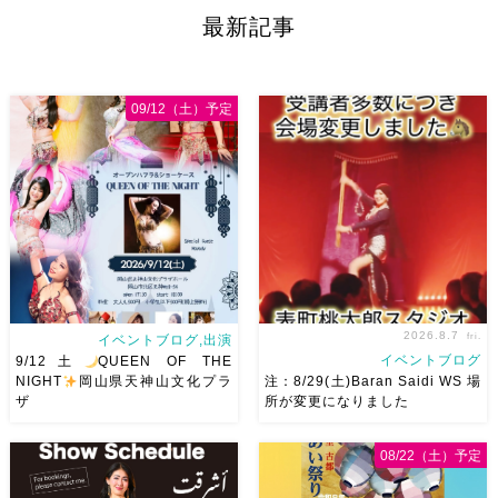
#حسن_شاكوش #عمر_كمال と
ビデオをUPしました
楽しか
最新記事
りあえずミニバージョン↓
った
ピントが合ってないで
Ehab先生のアラビア語翻訳講
すな
[…]
座で翻訳を教 […]
09/12（土）予定
2026.8.7
fri.
イベントブログ,出演
イベントブログ
9/12土
QUEEN OF THE
NIGHT
岡山県天神山文化プラ
注：8/29(土)Baran Saidi WS 場
ザ
所が変更になりました
2026/9/12(土)Ricoさん主催
8/29（土）Baran Saidi WSお
08/22（土）予定
QUEEN OF THE NIGHT岡山
申し込み多数につき会場変更し
県天神山文化プラザ Guestに女
ました♡ 表町桃太郎スタジオ