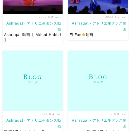
2023.8.9
2023.1.7
wed.
sat.
Ashraqat・アトリエ生ダンス動
Ashraqat・アトリエ生ダンス動
画
画
Ashraqat 動画【 Akhod Habibi
El Fan
動画
】
5月に踊らせていただいたSafy
Maia’s Nightで踊らせていただ
振付のオリエンタルとっても可
いたEl Fan @momobelly さん
愛くてナチュラルでダラァなフ
素敵なステージの機会をありが
ィーリング満載のこの曲。 前
とうございました❤︎ みんな一緒
期のサフィクラスで習ったもの
に踊ってくれてありがとうー
です。踊っていてハッピーにな
こんなふうに20 […]
るサフィの振付
そして、み
[…]
2022.6.4
2022.5.8
sat.
sun.
Ashraqat・アトリエ生ダンス動
Ashraqat・アトリエ生ダンス動
画
画