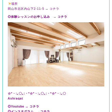
場所
岡山市北区内山下2-11-5 →
コチラ
◎体験レッスンのお申し込み
→
コチラ
☆*・:｡〇｡:・*☆*・:｡〇｡:・*☆*・:｡〇
Ashraqat
◎Youtube →
コチラ
◎インスタグラム →
コチラ