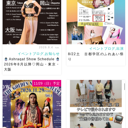
神 @mayadyorientaldance
岡山県岡山市 北区表町2丁目6-
さん
女神のオーラ浴びに行き
64 4階 ショー会場から近いの
ましょー […]
で、安心♡駅からもバスで天満
屋バスス […]
2026.8.4
tue.
イベントブログ,出演
イベントブログ,お知らせ
8/22土 古都学区のふれあい祭
Ashraqat Show Schedule
り
2026年8月以降♡岡山・東京・
大阪
8月以降のショースケジュール
8/22土 古都学区のふれあい祭
です♡皆様にお会いできますよ
りにて踊らせていただきます♡
11/29（日）予定
うに
ご予約はメッセージく
太鼓も叩くよー！私たちは
ださい
お待ちしています
18:40頃から出演です屋台も出
Ashraqat Show Schedule
てとても楽しいお祭りになりそ
岡山・8/22(土) […]
う
私たちも踊った後は祭り
を楽しみます
遊びにいら
[…]