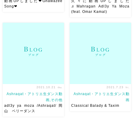
動画UPしました❤︎Ghawazee
久々に動画UPしました
Song❤︎
♬Mahragan Adl3y Ya Moza
(feat. Omar Kamal)
Ghawazee Song
全編Upしました❤︎Mahraganも
Choreographed by Ahmed
好き❤︎ 久々に動画UPしました
Abd Elrazik 2021.9.23
w Youtubeめっちゃマイペース
Shukran Jazzylan Ⅱ
にやってますw。フォローして
Ghawazee(ガワージー） […]
ね♬ Mahragan Adl3y Ya
Moza (feat. […]
2021.10.21
2021.7.23
thu.
fri.
Ashraqat・アトリエ生ダンス動
Ashraqat・アトリエ生ダンス動
画,その他
画
adl3y ya moza /Ashraqat/ 岡
Classical Balady & Taxim
山 ベリーダンス
リコさん主催のイベントで踊ら
Choreograph: @amany_m_faro
せていただいた#mahragan
Organize: @djewelram 前回
#adl3yyamoza
の習ったバラディ振付の提出用