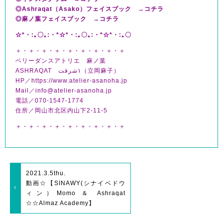
◎Ashraqat（Asako）フェイスブック →
コチラ
◎麻ノ葉フェイスブック →
コチラ
☆*・:｡〇｡:・*☆*・:｡〇｡:・*☆*・:｡〇
＋・＋・＋・＋・＋・＋・＋・＋・＋
ベリーダンスアトリエ 麻ノ葉
ASHRAQAT ١شرقت（立岡麻子）
HP／https://www.atelier-asanoha.jp
Mail／info@atelier-asanoha.jp
電話／070-1547-1774
住所／岡山市北区内山下2-11-5
＋・＋・＋・＋・＋・＋・＋・＋・＋
2021.3.5
thu.
動画☆【SINAWY(シナイベドウ
ィン）Momo ＆ Ashraqat
☆☆Almaz Academy】