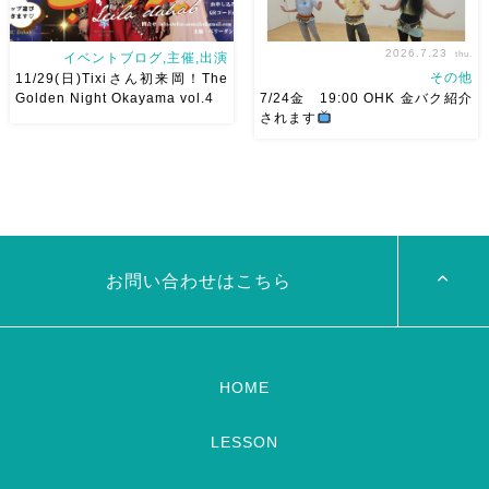
2026.7.23
thu.
イベントブログ,主催,出演
その他
11/29(日)Tixiさん初来岡！The
Golden Night Okayama vol.4
7/24金 19:00 OHK 金バク紹介
されます
2026/11/29(日)Tixiさん初来
7/24金 19:00 OHK 金バクベ
岡！The Golden Night
リーダンスアトリエ麻ノ葉テレ
Okayama vol.4 本日8/1よりお
ビで紹介されます♡ Tverでも
申し込みスタートです
【
見れますので全国の皆様みてね
Show 】 Guest DancerTixi
河合くんが来てくれました
[…]
お問い合わせはこちら
HOME
LESSON