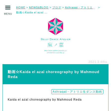
HOME
NEWS&BLOG
ブログ
Ashraqat・アトリエ生ダンス動画
>
>
>
>
動画☆Kaida el azal choreography by Mahmoud Reda
MENU
2021.3.4
thu.
動画☆Kaida el azal choreography by Mahmoud
Reda
Ashraqat・アトリエ生ダンス動画
Kaida el azal choreography by Mahmoud Reda