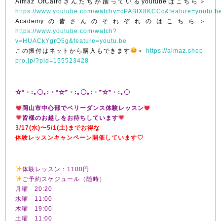
Almaz OfCairo
さんたちが踊っているyoutubeはこちら＞
https://www.youtube.com/watchv=cPABIX8KCCc&feature=youtu.b
Academyの皆さんのそれぞれのはこちら＞
https://www.youtube.com/watch?
v=HUACkYgrO5g&feature=youtu.be
この振付はネットから購入もできます
＞
https://almaz.shop-
pro.jp/?pid=155523428
☆*・:｡〇｡:・*☆*・:｡〇｡:・*☆*・:｡〇
岡山市中心部でベリーダンス体験レッスン
皆様のお越しをお待ちしています
3/17(水)〜5/1(土)までお得な
体験レッスンキャンペーン開催しています♡
体験レッスン：1100円
ご予約スケジュール（随時）
月曜 20:20
水曜 11:00
木曜 19:00
土曜 11:00