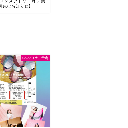
ダンスアトリエ麻ノ葉
募集のお知らせ】
ンスアトリエ麻ノ葉は
火）より新曲スタートのため、
集いたします 岡山市北区内
ーダンス専用スタジオによ
スン開催しています ・オリ
08/22（土）予定
囲気が好きな方・ […]