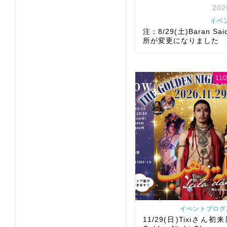
202
イベ
注：8/29(土)Baran Sai
所が変更になりました
11
8/29（土）Baran Saidi 
多数につき会場変更しました
太郎スタジオ岡山県岡山市 
目6-64 4階 ショー会
で、安心♡駅からもバスで
ス […]
イベントブログ,
11/29(日)Tixiさん初