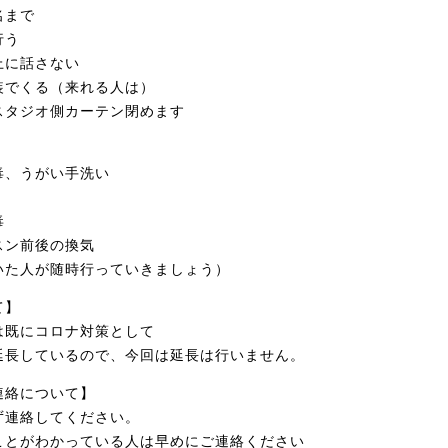
まで
行う
上に話さない
でくる（来れる人は）
タジオ側カーテン閉めます
、うがい手洗い
毒
スン前後の換気
いた人が随時行っていきましょう）
て】
は既にコロナ対策として
延長しているので、今回は延長は行いません。
連絡について】
゙連絡してください。
とがわかっている人は早めにご連絡ください