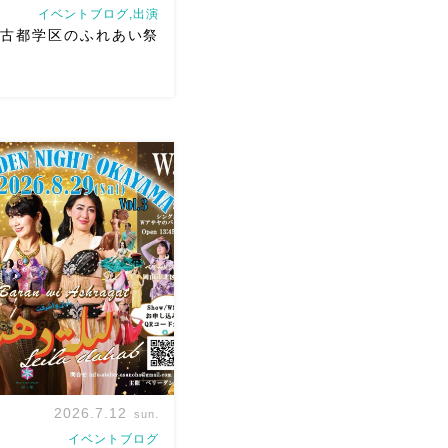
イベントブログ,出演
土 古都学区のふれあい祭
 古都学区のふれあい祭りにて
ただきます♡太鼓も叩くよ
は18:40頃から出演です屋台
も楽しいお祭りになりそう
踊った後は祭りを楽しみま
ら […]
2026.7.12
sun.
イベントブログ