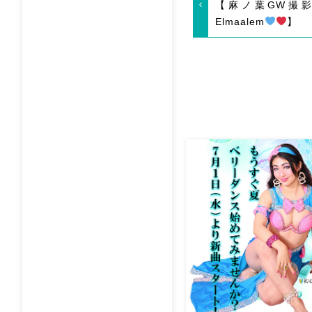
【麻ノ葉GW撮影
Elmaalem
】