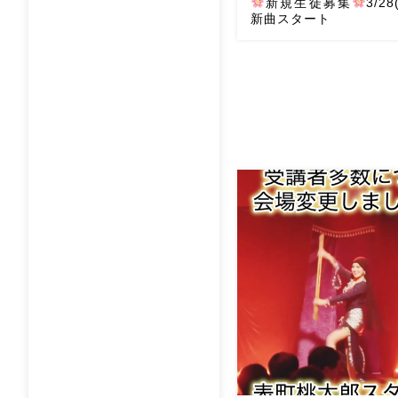
新規生徒募集
3/2
新曲スタート
ベリーダンスアトリエ麻ノ葉
から新曲スタート
始めや
期に是非体験にお越しくだ
心者さん向けクラス
火曜日
水曜日 11:00木曜日 19
11: […]