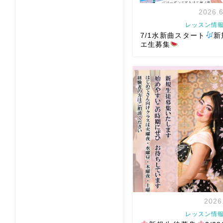
2026.6
レッスン情報
7/1水新曲スタート
新
エ生募集
岡山でベリーダンス始め
か？7/1水より新曲スタート
せずに街中で身体を動かせ
とともに踊ることでリフレ
表現することで違う自分に
どなど ₊˚ […]
2026
レッスン情報