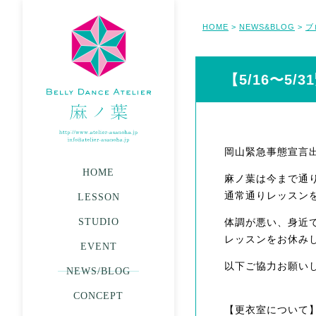
HOME
NEWS&BLOG
ブ
>
>
【5/16〜5
岡山緊急事態宣言
HOME
麻ノ葉は今まで通
通常通りレッスン
LESSON
STUDIO
体調が悪い、身近
レッスンをお休みし
EVENT
以下ご協力お願い
NEWS/BLOG
CONCEPT
【更衣室について