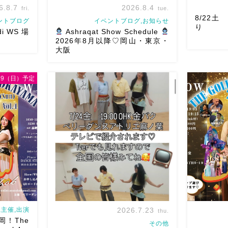
6.8.7
2026.8.4
fri.
tue.
8/22
ントブログ
イベントブログ,お知らせ
り
di WS 場
Ashraqat Show Schedule
2026年8月以降♡岡山・東京・
大阪
/29（日）予定
WSお申し込み
8/22土
♡ 表町桃
8月以降のショースケジュールです♡皆
踊らせてい
北区表町2丁
様にお会いできますように
ご予約は
ー！私たち
場から近いの
メッセージください
お待ちしていま
も出てとて
天満屋バス
す
Ashraqat Show Schedule
私たちも
岡山・8/22(土) […]
す
遊びにい
主催,出演
2026.7.23
thu.
来岡！The
その他