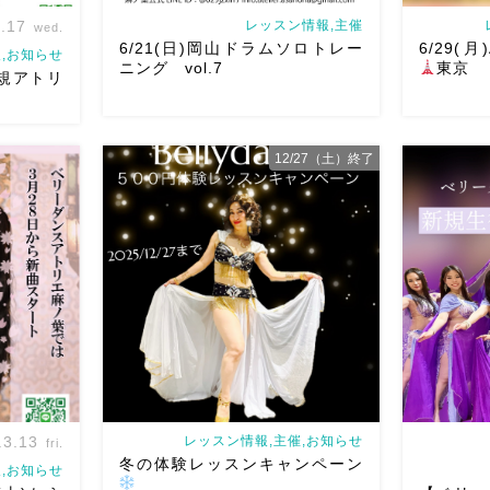
.17
レッスン情報,主催
wed.
6/21(日)岡山ドラムソロトレー
6/29(月)
,お知らせ
ニング vol.7
東京
規アトリ
12/27（土）終了
て見ません
一年と二ヶ月ぶりの岡山ドラムソロト
Ashraqat
日焼け
レーニング vol.7
今回は6/21(日)開催
催させてい
る
音楽
です！ 最初にドラムソロトレーニング
で踊らせて
ッシュ
の予習的なオールレベルダラブッカWS
スンを受け
なれる
な
もありますので奏者の方はぜひ
奏者
声をいただ
の方もダン […]
第 […]
.3.13
レッスン情報,主催,お知らせ
fri.
冬の体験レッスンキャンペーン
,お知らせ