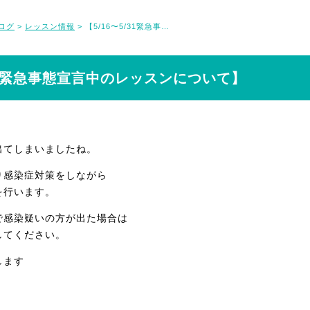
ログ
レッスン情報
【5/16〜5/31緊急事態宣言中のレッスンについて】
>
>
/31緊急事態宣言中のレッスンについて】
出てしまいましたね。
り感染症対策をしながら
を行います。
で感染疑いの方が出た場合は
てください。
します
】