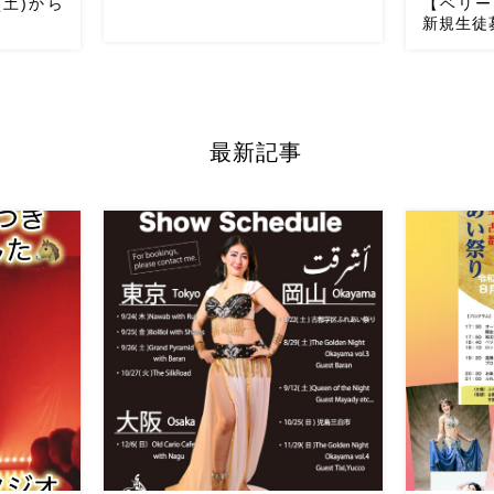
8(土)から
【ベリー
新規生徒
は3/28土
ベリーダンスアトリエ麻ノ葉では体験
ベリーダ
すいこの時
レッスンキャンペーン開催
通常1100
4/22（
最新記事
さい
初
円のレッスン体験が今年中は500円で体
新規生徒募
 20:20
験できます
新曲が始まるこの機会に
山下のベリ
:00土曜日
ぜひ
【
初心者さん向けクラス
り毎週レッ
】 ・火曜日 […]
エンタルな雰