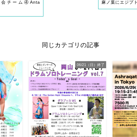
会チーム④Anta
麻ノ葉にエジプ
同じカテゴリの記事
06/21（日）終了