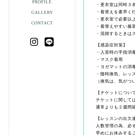
PROFILE
・更衣室は同時３名
・着替えを素早く
GALLERY
・更衣室で必要以
CONTACT
・着替えやすい服装
・混雑するときはス
【感染症対策】
・入室時の手指消毒
・マスク着用
・ヨガマットの消
・随時換気、レッ
（換気は、気がつ
【チケットについ
チケットに関して
通常よりも２週間
【レッスンの出欠
人数管理の為、必す
早めにお休みするこ