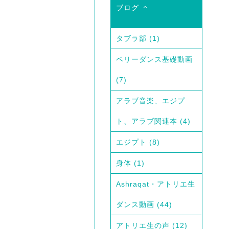
ブログ
タブラ部
(1)
ベリーダンス基礎動画
(7)
アラブ音楽、エジプ
ト、アラブ関連本
(4)
エジプト
(8)
身体
(1)
Ashraqat・アトリエ生
ダンス動画
(44)
アトリエ生の声
(12)