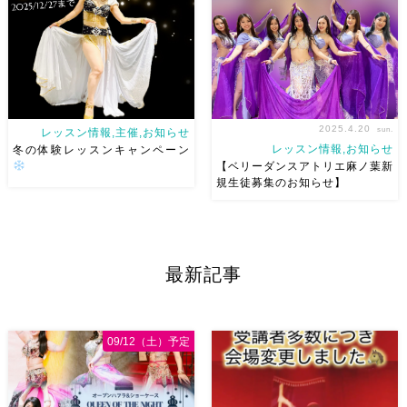
ンを受けたいとのありがたすぎ
ん向けクラス
火曜日 20:20
るお声をいただくようになりま
水曜日 11:00木曜日 19:00
した
第 […]
土曜日 11: […]
2025.4.20
sun.
レッスン情報,主催,お知らせ
レッスン情報,お知らせ
冬の体験レッスンキャンペーン
【ベリーダンスアトリエ麻ノ葉新
規生徒募集のお知らせ】
ベリーダンスアトリエ麻ノ葉で
ベリーダンスアトリエ麻ノ葉は
は体験レッスンキャンペーン開
4/22（火）より新曲スタートの
催
通常1100円のレッスン体
ため、新規生徒募集いたします
最新記事
験が今年中は500円で体験でき
岡山市北区内山下のベリーダン
ます
新曲が始まるこの機会
ス専用スタジオにより毎週レッ
にぜひ
【
初心者さん向
スン開催しています ・オリエ
けクラス
】 ・火曜日 […]
ンタルな雰囲気が好きな方・
09/12（土）予定
[…]