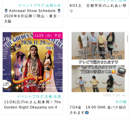
イベントブログ,出演
イベントブログ,お知らせ
8/22土 古都学区のふれあい祭
Ashraqat Show Schedule
り
2026年8月以降♡岡山・東京・
大阪
8月以降のショースケジュール
8/22土 古都学区のふれあい祭
です♡皆様にお会いできますよ
りにて踊らせていただきます♡
11/29（日）予定
うに
ご予約はメッセージく
太鼓も叩くよー！私たちは
ださい
お待ちしています
18:40頃から出演です屋台も出
Ashraqat Show Schedule
てとても楽しいお祭りになりそ
岡山・8/22(土) […]
う
私たちも踊った後は祭り
を楽しみます
遊びにいら
[…]
2026.7.23
thu.
イベントブログ,主催,出演
その他
11/29(日)Tixiさん初来岡！The
Golden Night Okayama vol.4
7/24金 19:00 OHK 金バク紹介
されます
2026/11/29(日)Tixiさん初来
7/24金 19:00 OHK 金バクベ