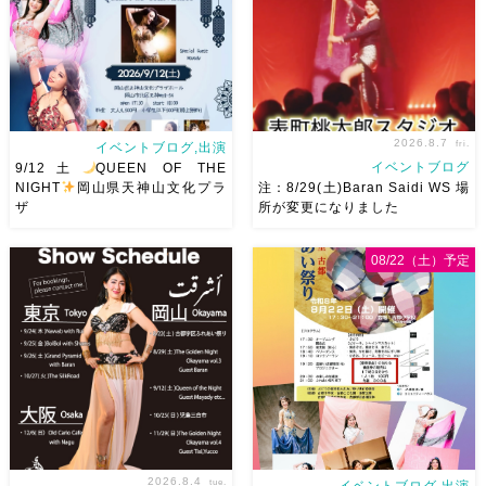
2026.8.7
fri.
イベントブログ,出演
イベントブログ
9/12土
QUEEN OF THE
NIGHT
岡山県天神山文化プラ
注：8/29(土)Baran Saidi WS 場
ザ
所が変更になりました
2026/9/12(土)Ricoさん主催
8/29（土）Baran Saidi WSお
08/22（土）予定
QUEEN OF THE NIGHT岡山
申し込み多数につき会場変更し
県天神山文化プラザ Guestに女
ました♡ 表町桃太郎スタジオ
神 @mayadyorientaldance
岡山県岡山市 北区表町2丁目6-
さん
女神のオーラ浴びに行き
64 4階 ショー会場から近いの
ましょー […]
で、安心♡駅からもバスで天満
屋バスス […]
2026.8.4
tue.