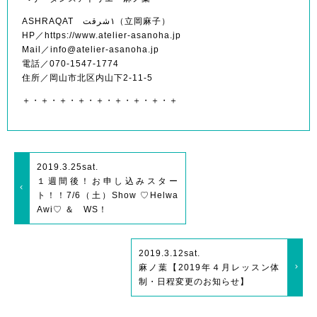
ASHRAQAT ١شرقت（立岡麻子）
HP／https://www.atelier-asanoha.jp
Mail／info@atelier-asanoha.jp
電話／070-1547-1774
住所／岡山市北区内山下2-11-5
＋・＋・＋・＋・＋・＋・＋・＋・＋
2019.3.25
sat.
１週間後！お申し込みスター
ト！！7/6（土）Show ♡Helwa
Awi♡ ＆ WS！
2019.3.12
sat.
麻ノ葉【2019年４月レッスン体
制・日程変更のお知らせ】