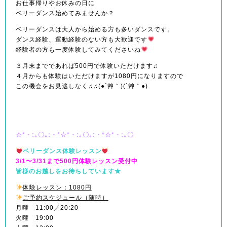
お仕事帰りやお休みの日に
ベリーダンス始めてみませんか？
ベリーダンスは大人から始める方も多いダンスです。
ダンス経験、運動経験のない方も大歓迎です
経験者の方も一度体験してみてくださいね
３月末までであれば500円で体験いただけます♫
４月からも体験はいただけますが1080円になりますので
この機会をお見逃しなく♫♫(●´艸｀)(´艸｀●)
☆*・:｡〇｡:・*☆*・:｡〇｡:・*☆*・:｡〇
ベリーダンス体験レッスン
3/1〜3/31まで500円体験レッスン受付中
皆様のお越しをお待ちしています★
体験レッスン：1080円
ご予約スケジュール（随時）
月曜 11:00／20:20
火曜 19:00