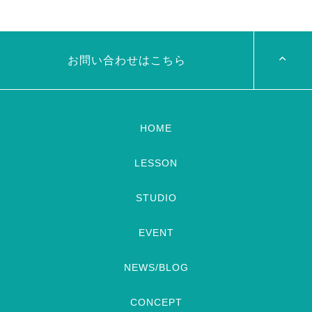
岡！The Golden Night
リーダンスアトリエ麻ノ葉テレ
Okayama vol.4 本日8/1よりお
ビで紹介されます♡ Tverでも
申し込みスタートです
【
見れますので全国の皆様みてね
Show 】 Guest DancerTixi
河合くんが来てくれました
[…]
お問い合わせはこちら
HOME
LESSON
STUDIO
EVENT
NEWS/BLOG
CONCEPT