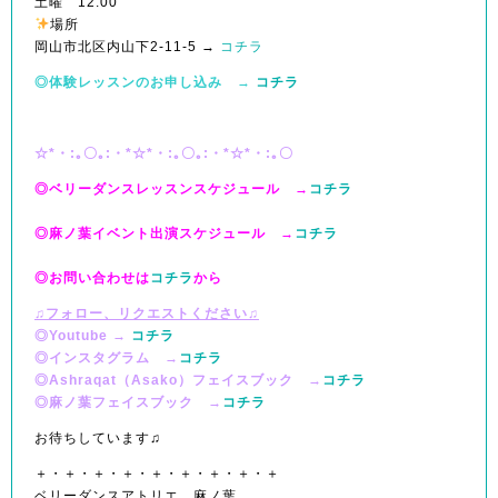
土曜 12:00
場所
岡山市北区内山下2-11-5 →
コチラ
◎体験レッスンのお申し込み
→
コチラ
☆*・:｡〇｡:・*☆*・:｡〇｡:・*☆*・:｡〇
◎ベリーダンスレッスンスケジュール →
コチラ
◎麻ノ葉イベント出演スケジュール →
コチラ
◎お問い合わせは
コチラ
から
♫フォロー、リクエストください♫
◎Youtube →
コチラ
◎インスタグラム →
コチラ
◎Ashraqat（Asako）フェイスブック →
コチラ
◎麻ノ葉フェイスブック →
コチラ
お待ちしています♫
＋・＋・＋・＋・＋・＋・＋・＋・＋
ベリーダンスアトリエ 麻ノ葉