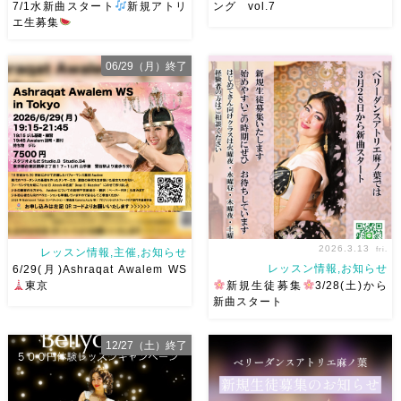
7/1水新曲スタート
新規アトリ
ング vol.7
エ生募集
岡山でベリーダンス始めて見ま
一年と二ヶ月ぶりの岡山ドラム
06/29（月）終了
せんか？7/1水より新曲スター
ソロトレーニング vol.7
今回
ト
日焼けせずに街中で身
は6/21(日)開催です！ 最初にド
体を動かせる
音楽とともに
ラムソロトレーニングの予習的
踊ることでリフレッシュ
表
なオールレベルダラブッカWS
現することで違う自分になれる
もありますので奏者の方はぜひ
などなど ₊˚ […]
奏者の方もダン […]
2026.3.13
fri.
レッスン情報,主催,お知らせ
レッスン情報,お知らせ
6/29(月)Ashraqat Awalem WS
東京
新規生徒募集
3/28(土)から
新曲スタート
Ashraqat Awalem WSを
ベリーダンスアトリエ麻ノ葉は
12/27（土）終了
6/29(月)に開催させていただき
3/28土から新曲スタート
始
ます
最近東京
で踊らせ
めやすいこの時期に是非体験に
ていただくようになり
レッス
お越しください
初心者さ