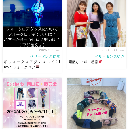
19:00- OHK 金バク！なんと！
つ前の投稿をご覧ください
麻ノ葉に河合郁人さんが来られ
②Awalemって何？③Awalem
ました
どんなふうに紹介され
をオススメする理由 先日長文
るのかドキドキ
TVerでも見
書いたのでその勢いで書きま
ていただけるそう […]
す。(｀・ω・´)ｷﾘ […]
2025.2.8
2024.8.20
sat.
tue.
ベリーダンス徒然
ベリーダンス徒然
①フォークロアダンスって？I
素敵なご縁に感謝
love フォークロア
2/24(月祝）に香川の Yucco先
岡山ドラムソロトレーニングに
生主催でAwalem WSを開催さ
大阪から来てくれたシャムーサ
せていただくにあたり想いを綴
さん
そして前回シャムーサ
りました（最初の写真は
ちゃんが帰りに出会って麻ノ葉
Semsemayaです) ①フォーク
を紹介してくれ、麻ノ葉でベリ
ロアダンスって？②Awalemっ
ーダンスを始めたレイコさん
て何？③A […]
今回のドラムソロトレーニング
で […]