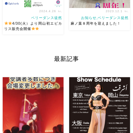
2024.4.26
2023.12.1
fri.
fri.
ベリーダンス徒然
お知らせ,ベリーダンス徒然
4/30(火）より岡山初エピカ
麻ノ葉８周年を迎えました！
リス販売会開催
大阪でオリジナルレッスン着を
皆様のおかげで麻ノ葉は8周
制作されているエピカリスさん
年。 ほんとに、感謝しかあり
の岡山初の販売会を麻ノ葉にて
ません 生徒のみんな本当にあ
最新記事
開催します アトリエ生以外で
りがとう！ 来年は9周年に向け
もご覧いただけます（ご予約く
て、じっくりベリーダンスを突
ださい） ご自身もベリーダン
き進んでいきたいと思っていま
スをされていらっしゃってとて
す！ 2024/3/20水祝は発 […]
も着 […]