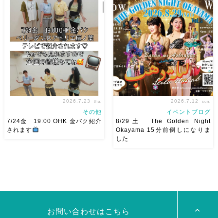
8/22土 古都学区のふれあい祭
2026/11/29(日)Tixiさん初来
りにて踊らせていただきます♡
岡！The Golden Night
太鼓も叩くよー！私たちは
Okayama vol.4 本日8/1よりお
18:40頃から出演です屋台も出
申し込みスタートです
【
てとても楽しいお祭りになりそ
Show 】 Guest DancerTixi
う
私たちも踊った後は祭り
[…]
を楽しみます
遊びにいら
[…]
2026.7.23
2026.7.12
thu.
sun.
その他
イベントブログ
7/24金 19:00 OHK 金バク紹介
8/29土 The Golden Night
されます
Okayama 15分前倒しになりま
した
7/24金 19:00 OHK 金バクベ
8/29（土） 岡山に Baranが
リーダンスアトリエ麻ノ葉テレ
やってくる
しかも生徒さんが
ビで紹介されます♡ Tverでも
三人も参加してくれますよ
皆
見れますので全国の皆様みてね
さんソロとそして三人の群舞を
河合くんが来てくれました
踊ってくれます♡ 東京から参
加の元麻ノ葉の ルイもあの懐
かしの曲をソロ踊ります […]
お問い合わせはこちら