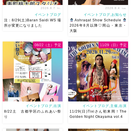
2026.8.7
2026.8.4
fri.
tue.
イベントブログ
イベントブログ,お知らせ
注：8/29(土)Baran Saidi WS 場
Ashraqat Show Schedule
所が変更になりました
2026年8月以降♡岡山・東京・
大阪
8/29（土）Baran Saidi WSお
8月以降のショースケジュール
申し込み多数につき会場変更し
です♡皆様にお会いできますよ
08/22（土）予定
11/29（日）予定
ました♡ 表町桃太郎スタジオ
うに
ご予約はメッセージく
岡山県岡山市 北区表町2丁目6-
ださい
お待ちしています
64 4階 ショー会場から近いの
Ashraqat Show Schedule
で、安心♡駅からもバスで天満
岡山・8/22(土) […]
屋バスス […]
イベントブログ,出演
イベントブログ,主催,出演
8/22土 古都学区のふれあい祭
11/29(日)Tixiさん初来岡！The
り
Golden Night Okayama vol.4