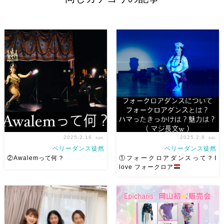
2025.2.16
2025.2.8
sun.
sat.
ベリーダンス徒然
ベリーダンス徒然
②Awalemって何？
①フォークロアダンスって？I
love フォークロア
今日はAwalemについて ①フォ
2/24(月祝）に香川の Yucco先
ークロアダンスって？ ↑は１
生主催でAwalem WSを開催さ
つ前の投稿をご覧ください
せていただくにあたり想いを綴
②Awalemって何？③Awalem
りました（最初の写真は