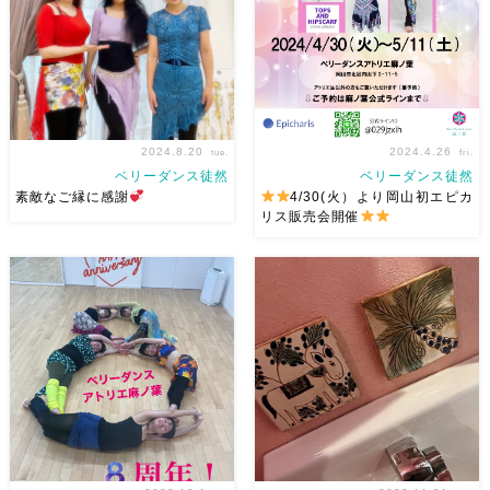
をオススメする理由 先日長文
Semsemayaです) ①フォーク
書いたのでその勢いで書きま
ロアダンスって？②Awalemっ
す。(｀・ω・´)ｷﾘ […]
て何？③A […]
2024.8.20
2024.4.26
tue.
fri.
ベリーダンス徒然
ベリーダンス徒然
素敵なご縁に感謝
4/30(火）より岡山初エピカ
リス販売会開催
岡山ドラムソロトレーニングに
大阪でオリジナルレッスン着を
大阪から来てくれたシャムーサ
制作されているエピカリスさん
さん
そして前回シャムーサ
の岡山初の販売会を麻ノ葉にて
ちゃんが帰りに出会って麻ノ葉
開催します アトリエ生以外で
を紹介してくれ、麻ノ葉でベリ
もご覧いただけます（ご予約く
ーダンスを始めたレイコさん
ださい） ご自身もベリーダン
今回のドラムソロトレーニング
スをされていらっしゃってとて
で […]
も着 […]