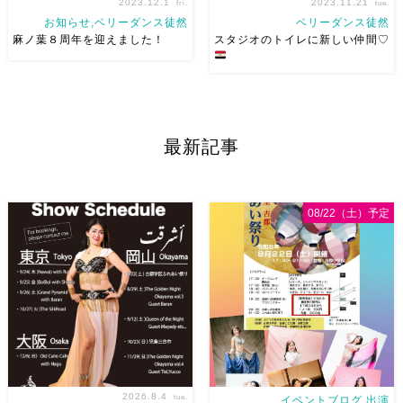
2023.12.1
2023.11.21
fri.
tue.
お知らせ,ベリーダンス徒然
ベリーダンス徒然
麻ノ葉８周年を迎えました！
スタジオのトイレに新しい仲間♡
皆様のおかげで麻ノ葉は8周
ファイユームから連れて帰った
年。 ほんとに、感謝しかあり
タイル2枚 ヤシの木とロバ エジ
ません 生徒のみんな本当にあ
プトの田舎といえば、ヤシの木
最新記事
りがとう！ 来年は9周年に向け
とロバ！！ 思い出を連れて帰
て、じっくりベリーダンスを突
りました サフィになんでロバ
き進んでいきたいと思っていま
ばっかり買うんだと言われたい
す！ 2024/3/20水祝は発 […]
い思い出。 スタジオで見つけ
08/22（土）予定
[…]
2026.8.4
tue.
イベントブログ,出演