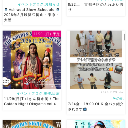
イベントブログ,お知らせ
8/22土 古都学区のふれあい祭
Ashraqat Show Schedule
り
2026年8月以降♡岡山・東京・
大阪
8月以降のショースケジュール
8/22土 古都学区のふれあい祭
です♡皆様にお会いできますよ
りにて踊らせていただきます♡
11/29（日）予定
うに
ご予約はメッセージく
太鼓も叩くよー！私たちは
ださい
お待ちしています
18:40頃から出演です屋台も出
Ashraqat Show Schedule
てとても楽しいお祭りになりそ
岡山・8/22(土) […]
う
私たちも踊った後は祭り
を楽しみます
遊びにいら
[…]
2026.7.23
thu.
イベントブログ,主催,出演
その他
11/29(日)Tixiさん初来岡！The
Golden Night Okayama vol.4
7/24金 19:00 OHK 金バク紹介
されます
2026/11/29(日)Tixiさん初来
7/24金 19:00 OHK 金バクベ
岡！The Golden Night
リーダンスアトリエ麻ノ葉テレ