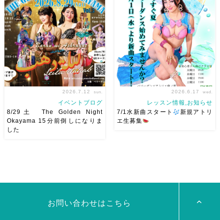
Okayama vol.4 本日8/1よりお
ビで紹介されます♡ Tverでも
申し込みスタートです
【
見れますので全国の皆様みてね
Show 】 Guest DancerTixi
河合くんが来てくれました
[…]
2026.7.12
2026.6.17
sun.
wed.
イベントブログ
レッスン情報,お知らせ
8/29土 The Golden Night
7/1水新曲スタート
新規アトリ
Okayama 15分前倒しになりま
エ生募集
した
8/29（土） 岡山に Baranが
岡山でベリーダンス始めて見ま
やってくる
しかも生徒さんが
せんか？7/1水より新曲スター
三人も参加してくれますよ
皆
ト
日焼けせずに街中で身
さんソロとそして三人の群舞を
体を動かせる
音楽とともに
踊ってくれます♡ 東京から参
踊ることでリフレッシュ
表
加の元麻ノ葉の ルイもあの懐
現することで違う自分になれる
かしの曲をソロ踊ります […]
などなど ₊˚ […]
お問い合わせはこちら