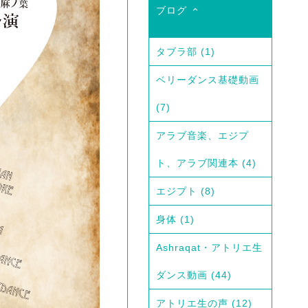
ブログ
タブラ部
(1)
ベリーダンス基礎動画
(7)
アラブ音楽、エジプ
ト、アラブ関連本
(4)
エジプト
(8)
身体
(1)
Ashraqat・アトリエ生
ダンス動画
(44)
アトリエ生の声
(12)