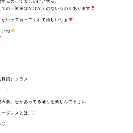
習するのって楽しいけど大変。
えての一体感はかけがえのないものがあります
きがいって言ってくれて嬉しいなぁ
さいね
〉
族舞踊）クラス
み 〉
発表会。息があってる踊りを楽しんで下さい。
リーダンスとは 〉
い♡