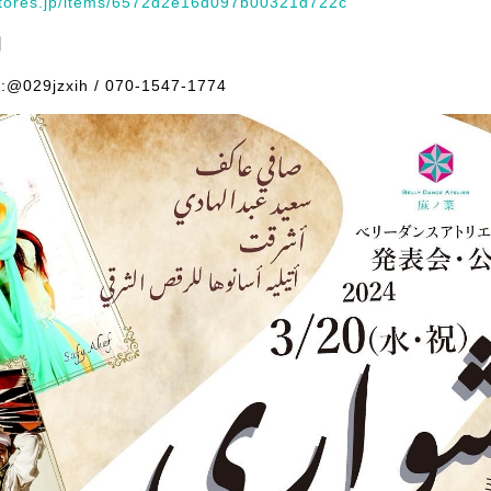
.stores.jp/items/6572d2e16d097b00321d722c
】
029jzxih / 070-1547-1774