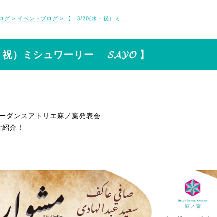
ログ
イベントブログ
【 3/20(水・祝）ミシュワーリー 𝓢𝓐𝓨𝓞 】
>
>
・祝）ミシュワーリー 𝓢𝓐𝓨𝓞 】
ベリーダンスアトリエ麻ノ葉発表会
ご紹介！
4