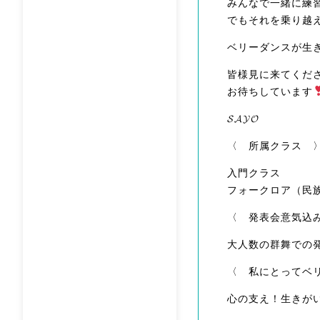
みんなで一緒に練
でもそれを乗り越
ベリーダンスが生
皆様見に来てくだ
お待ちしています
𝓢𝓐𝓨𝓞
〈 所属クラス 
入門クラス
フォークロア（民
〈 発表会意気込
大人数の群舞での
〈 私にとってベ
心の支え！生きが