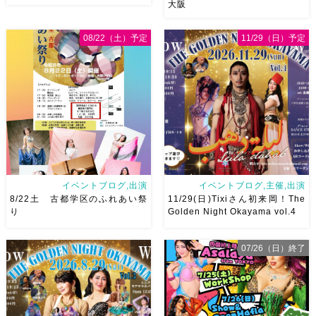
大阪
8/29（土）Baran Saidi WSお
8月以降のショースケジュール
申し込み多数につき会場変更し
です♡皆様にお会いできますよ
08/22（土）予定
11/29（日）予定
ました♡ 表町桃太郎スタジオ
うに
ご予約はメッセージく
岡山県岡山市 北区表町2丁目6-
ださい
お待ちしています
64 4階 ショー会場から近いの
Ashraqat Show Schedule
で、安心♡駅からもバスで天満
岡山・8/22(土) […]
屋バスス […]
イベントブログ,出演
イベントブログ,主催,出演
8/22土 古都学区のふれあい祭
11/29(日)Tixiさん初来岡！The
り
Golden Night Okayama vol.4
07/26（日）終了
8/22土 古都学区のふれあい祭
2026/11/29(日)Tixiさん初来
りにて踊らせていただきます♡
岡！The Golden Night
太鼓も叩くよー！私たちは
Okayama vol.4 本日8/1よりお
18:40頃から出演です屋台も出
申し込みスタートです
【
てとても楽しいお祭りになりそ
Show 】 Guest DancerTixi