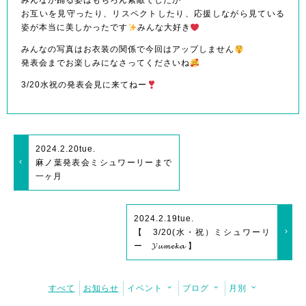
みんなが踊る姿はもちろん素敵でしたが
お互いを見守ったり、リスペクトしたり、応援しながら見ている
姿が本当に美しかったです
みんな大好き
みんなの写真はお衣装の関係で今回はアップしません
発表会までお楽しみになさってくださいね
3/20水祝の発表会見に来てねー
2024.2.20
tue.
麻ノ葉発表会ミシュワーリーまで
一ヶ月
2024.2.19
tue.
【 3/20(水・祝）ミシュワーリ
ー 𝓨𝓾𝓶𝓮𝓴𝓪 】
すべて
お知らせ
イベント
ブログ
月別