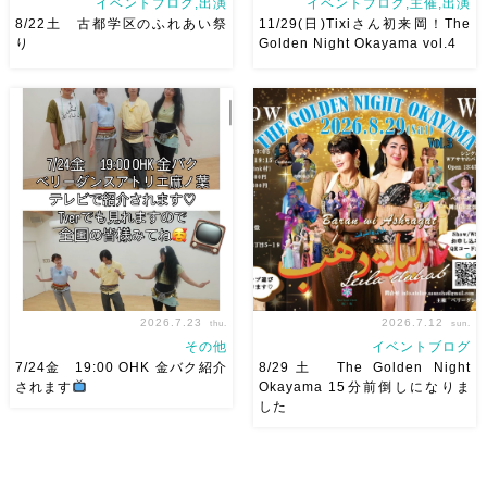
イベントブログ,出演
イベントブログ,主催,出演
8/22土 古都学区のふれあい祭
11/29(日)Tixiさん初来岡！The
り
Golden Night Okayama vol.4
8/22土 古都学区のふれあい祭
2026/11/29(日)Tixiさん初来
りにて踊らせていただきます♡
岡！The Golden Night
太鼓も叩くよー！私たちは
Okayama vol.4 本日8/1よりお
18:40頃から出演です屋台も出
申し込みスタートです
【
てとても楽しいお祭りになりそ
Show 】 Guest DancerTixi
う
私たちも踊った後は祭り
[…]
を楽しみます
遊びにいら
[…]
2026.7.23
2026.7.12
thu.
sun.
その他
イベントブログ
7/24金 19:00 OHK 金バク紹介
8/29土 The Golden Night
されます
Okayama 15分前倒しになりま
した
7/24金 19:00 OHK 金バクベ
8/29（土） 岡山に Baranが
リーダンスアトリエ麻ノ葉テレ
やってくる
しかも生徒さんが
ビで紹介されます♡ Tverでも
三人も参加してくれますよ
皆