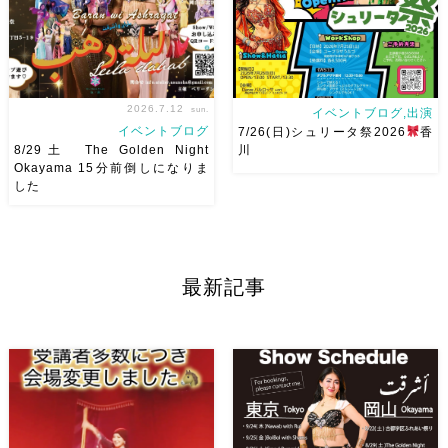
う
私たちも踊った後は祭り
[…]
を楽しみます
遊びにいら
[…]
2026.7.12
sun.
イベントブログ,出演
イベントブログ
7/26(日)シュリータ祭2026
香
8/29土 The Golden Night
川
Okayama 15分前倒しになりま
した
8/29（土） 岡山に Baranが
アサレイヤさんが香川に来るよ
やってくる
しかも生徒さんが
ー！！Yuccoちゃん主催
そ
三人も参加してくれますよ
皆
して、なんと！私も出演させて
さんソロとそして三人の群舞を
いただけることとなりました！
最新記事
踊ってくれます♡ 東京から参
麻ノ葉からもハフラ出演させて
加の元麻ノ葉の ルイもあの懐
いただきます
ゆっこちゃん
かしの曲をソロ踊ります […]
ありがとうー！ ショー＆ハフ
[…]