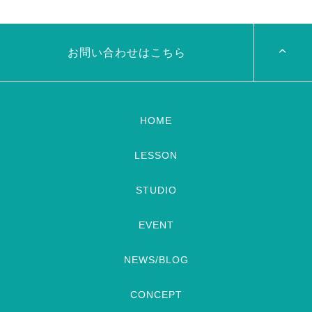
見れますので全国の皆様みてね
さんソロとそして三人の群舞を
河合くんが来てくれました
踊ってくれます♡ 東京から参
加の元麻ノ葉の ルイもあの懐
かしの曲をソロ踊ります […]
お問い合わせはこちら
HOME
LESSON
STUDIO
EVENT
NEWS/BLOG
CONCEPT