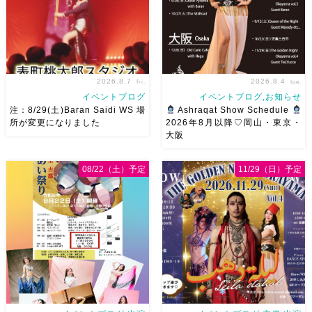
2026.8.7
2026.8.4
fri.
tue.
イベントブログ
イベントブログ,お知らせ
注：8/29(土)Baran Saidi WS 場
Ashraqat Show Schedule
所が変更になりました
2026年8月以降♡岡山・東京・
大阪
8/29（土）Baran Saidi WSお
8月以降のショースケジュール
申し込み多数につき会場変更し
です♡皆様にお会いできますよ
08/22（土）予定
11/29（日）予定
ました♡ 表町桃太郎スタジオ
うに
ご予約はメッセージく
岡山県岡山市 北区表町2丁目6-
ださい
お待ちしています
64 4階 ショー会場から近いの
Ashraqat Show Schedule
で、安心♡駅からもバスで天満
岡山・8/22(土) […]
屋バスス […]