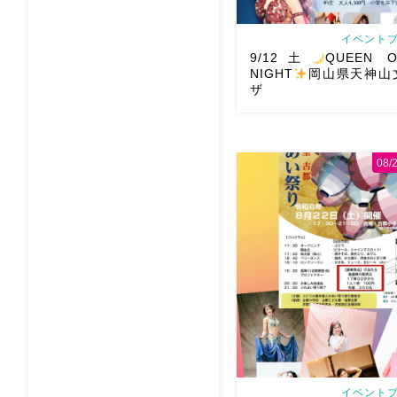
イベントブ
9/12土
QUEEN O
NIGHT
岡山県天神山
ザ
08
2026/9/12(土)Ric
QUEEN OF THE NIGH
文化プラザ Gues
@mayadyorientaldance 
オーラ浴びに行きましょー […
イベントブ