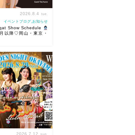
2026.8.4
tue.
イベントブログ,お知らせ
qat Show Schedule
年8月以降♡岡山・東京・
ショースケジュールです♡皆
できますように
ご予約は
ください
お待ちしていま
hraqat Show Schedule
2(土) […]
2026.7.12
sun.