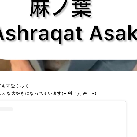
ても可愛くって
みんな大好きになっちゃいます(●´艸｀)(´艸｀●)