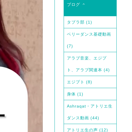
ブログ
タブラ部
(1)
ベリーダンス基礎動画
(7)
アラブ音楽、エジプ
ト、アラブ関連本
(4)
エジプト
(8)
身体
(1)
Ashraqat・アトリエ生
ダンス動画
(44)
アトリエ生の声
(12)