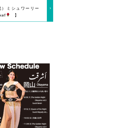
水・祝）ミシュワーリー
kef
】