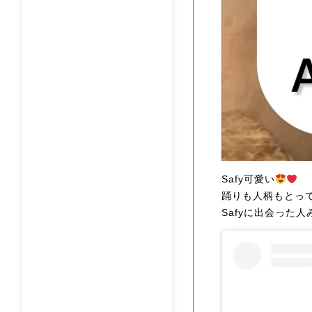
Safy可愛い
踊りも人柄もとっ
Safyに出会った人