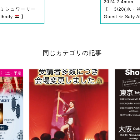
2024.2.4
mon.
祝）ミシュワーリー
【 3/20(
elhady
】
Guest ☆ Safy A
同じカテゴリの記事
/12（土）予定