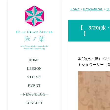
HOME
NEWS&BLOG
ブ
>
>
【 3/20(水
】
3/20(水・祝）
HOME
ミシュワーリー Gue
LESSON
STUDIO
EVENT
NEWS/BLOG
CONCEPT