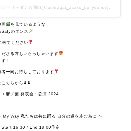
Ashraqat اشرقت / ベリーダンス岡山(@ashraqat_asako_bellydance)がシェアした投稿
映画
を見ているような
Safyのダンス
れに来てください
くださる方もいらっしゃいます
ます！
演者一同お待ちしております
こちらから⬇︎⬇︎
エ麻ノ葉 発表会・公演 2024
My Way 私たちは共に踊る 自分の道を歩む為に 〜
 Start 16:30 / End 19:00予定