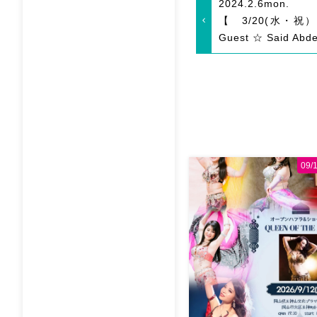
2024.2.6
mon.
【 3/20(水・
Guest ☆ Said Abd
09