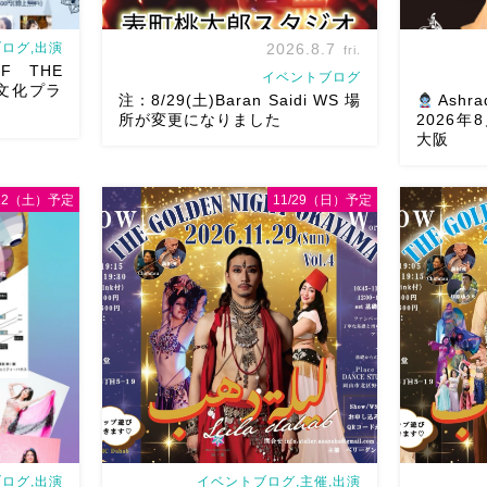
ログ,出演
2026.8.7
fri.
F THE
イベントブログ
文化プラ
注：8/29(土)Baran Saidi WS 場
Ashra
所が変更になりました
2026
大阪
/22（土）予定
11/29（日）予定
8/29（土）Baran Saidi WSお申し込み
oさん主催
多数につき会場変更しました♡ 表町桃
8月以降の
T岡山県天神山
太郎スタジオ岡山県岡山市 北区表町2丁
様にお会い
tに女神
目6-64 4階 ショー会場から近いの
メッセージ
さん
女神の
で、安心♡駅からもバスで天満屋バス
す
As
]
ス […]
岡山・8/2
ログ,出演
イベントブログ,主催,出演