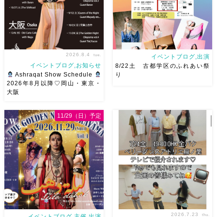
2026.8.4
tue.
イベントブログ,出演
イベントブログ,お知らせ
8/22土 古都学区のふれあい祭
Ashraqat Show Schedule
り
2026年8月以降♡岡山・東京・
大阪
8月以降のショースケジュール
8/22土 古都学区のふれあい祭
です♡皆様にお会いできますよ
りにて踊らせていただきます♡
11/29（日）予定
うに
ご予約はメッセージく
太鼓も叩くよー！私たちは
ださい
お待ちしています
18:40頃から出演です屋台も出
Ashraqat Show Schedule
てとても楽しいお祭りになりそ
岡山・8/22(土) […]
う
私たちも踊った後は祭り
を楽しみます
遊びにいら
[…]
2026.7.23
thu.
イベントブログ,主催,出演