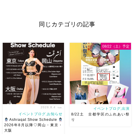
同じカテゴリの記事
08/22（土）予定
2026.8.4
tue.
イベントブログ,出演
イベントブログ,お知らせ
8/22土 古都学区のふれあい祭
Ashraqat Show Schedule
り
2026年8月以降♡岡山・東京・
大阪