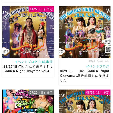
8月以降のショースケジュール
8/22土 古都学区のふれあい祭
です♡皆様にお会いできますよ
りにて踊らせていただきます♡
11/29（日）予定
うに
ご予約はメッセージく
太鼓も叩くよー！私たちは
ださい
お待ちしています
18:40頃から出演です屋台も出
Ashraqat Show Schedule
てとても楽しいお祭りになりそ
岡山・8/22(土) […]
う
私たちも踊った後は祭り
を楽しみます
遊びにいら
[…]
2026.7.12
sun.
イベントブログ,主催,出演
イベントブログ
11/29(日)Tixiさん初来岡！The
Golden Night Okayama vol.4
8/29土 The Golden Night
Okayama 15分前倒しになりま
した
2026/11/29(日)Tixiさん初来
8/29（土） 岡山に Baranが
岡！The Golden Night
やってくる
しかも生徒さんが
07/26（日）終了
08/29（土）予定
Okayama vol.4 本日8/1よりお
三人も参加してくれますよ
皆
申し込みスタートです
【
さんソロとそして三人の群舞を
Show 】 Guest DancerTixi
踊ってくれます♡ 東京から参
[…]
加の元麻ノ葉の ルイもあの懐