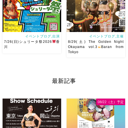
かしの曲をソロ踊ります […]
イベントブログ,出演
イベントブログ,主催
7/26(日)シュリータ祭2026
香
8/29(土) The Golden Night
川
Okayama vol.3
Baran from
Tokyo
アサレイヤさんが香川に来るよ
8/29(土) The Golden Night
ー！！Yuccoちゃん主催
そ
vol.3私が愛して尊敬してやま
して、なんと！私も出演させて
ないBaranさんを岡山にお呼び
最新記事
いただけることとなりました！
します
Baranさんの踊り
麻ノ葉からもハフラ出演させて
は安定したテクニックはもちろ
いただきます
ゆっこちゃん
んですがとにかく見てて幸せ
ありがとうー！ ショー＆ハフ
[…]
08/22（土）予定
[…]