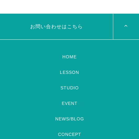
三人も参加してくれますよ
皆
19:00- OHK 金バク！なんと！
さんソロとそして三人の群舞を
麻ノ葉に河合郁人さんが来られ
踊ってくれます♡ 東京から参
ました
どんなふうに紹介され
加の元麻ノ葉の ルイもあの懐
るのかドキドキ
TVerでも見
かしの曲をソロ踊ります […]
ていただけるそう […]
お問い合わせはこちら
HOME
LESSON
STUDIO
EVENT
NEWS/BLOG
CONCEPT