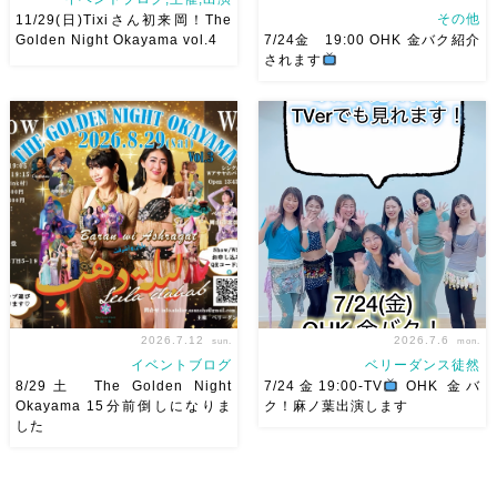
その他
11/29(日)Tixiさん初来岡！The
Golden Night Okayama vol.4
7/24金 19:00 OHK 金バク紹介
されます
2026/11/29(日)Tixiさん初来
7/24金 19:00 OHK 金バクベ
岡！The Golden Night
リーダンスアトリエ麻ノ葉テレ
Okayama vol.4 本日8/1よりお
ビで紹介されます♡ Tverでも
申し込みスタートです
【
見れますので全国の皆様みてね
Show 】 Guest DancerTixi
河合くんが来てくれました
[…]
2026.7.12
2026.7.6
sun.
mon.
イベントブログ
ベリーダンス徒然
8/29土 The Golden Night
7/24金19:00-TV
OHK 金バ
Okayama 15分前倒しになりま
ク！麻ノ葉出演します
した
8/29（土） 岡山に Baranが
ベリーダンスアトリエ麻ノ葉テ
やってくる
しかも生徒さんが
レビ出演します♡ 7/24金