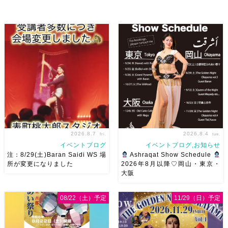
加の元麻ノ葉の ルイもあの懐
いただきます
ゆっこちゃん
かしの曲をソロ踊ります […]
ありがとうー！ ショー＆ハフ
[…]
2026.8.7
2026.8.4
fri.
tue.
イベントブログ
イベントブログ,お知らせ
注：8/29(土)Baran Saidi WS 場
Ashraqat Show Schedule
所が変更になりました
2026年8月以降♡岡山・東京・
大阪
8/29（土）Baran Saidi WSお
8月以降のショースケジュール
申し込み多数につき会場変更し
です♡皆様にお会いできますよ
08/22（土）予定
11/29（日）予定
ました♡ 表町桃太郎スタジオ
うに
ご予約はメッセージく
岡山県岡山市 北区表町2丁目6-
ださい
お待ちしています
64 4階 ショー会場から近いの
Ashraqat Show Schedule