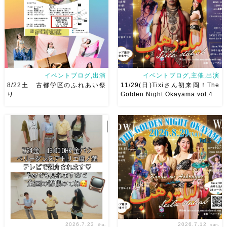
で、安心♡駅からもバスで天満
岡山・8/22(土) […]
屋バスス […]
イベントブログ,出演
イベントブログ,主催,出演
8/22土 古都学区のふれあい祭
11/29(日)Tixiさん初来岡！The
り
Golden Night Okayama vol.4
8/22土 古都学区のふれあい祭
2026/11/29(日)Tixiさん初来
りにて踊らせていただきます♡
岡！The Golden Night
太鼓も叩くよー！私たちは
Okayama vol.4 本日8/1よりお
18:40頃から出演です屋台も出
申し込みスタートです
【
てとても楽しいお祭りになりそ
Show 】 Guest DancerTixi
う
私たちも踊った後は祭り
[…]
を楽しみます
遊びにいら
[…]
2026.7.23
2026.7.12
thu.
sun.