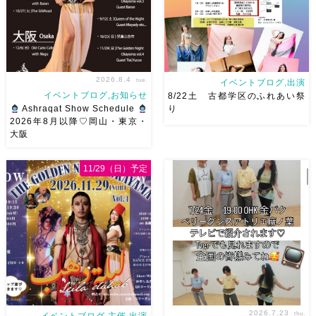
ましょー […]
で、安心♡駅からもバスで天満
屋バスス […]
2026.8.4
tue.
イベントブログ,出演
イベントブログ,お知らせ
8/22土 古都学区のふれあい祭
Ashraqat Show Schedule
り
2026年8月以降♡岡山・東京・
大阪
8月以降のショースケジュール
8/22土 古都学区のふれあい祭
です♡皆様にお会いできますよ
りにて踊らせていただきます♡
11/29（日）予定
うに
ご予約はメッセージく
太鼓も叩くよー！私たちは
ださい
お待ちしています
18:40頃から出演です屋台も出
Ashraqat Show Schedule
てとても楽しいお祭りになりそ
岡山・8/22(土) […]
う
私たちも踊った後は祭り
を楽しみます
遊びにいら
[…]
2026.7.23
thu.
イベントブログ,主催,出演