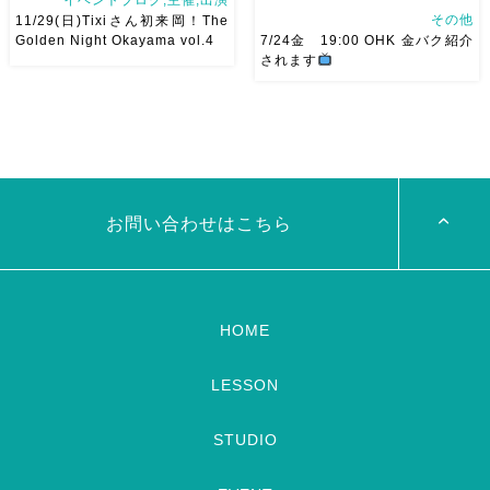
その他
11/29(日)Tixiさん初来岡！The
Golden Night Okayama vol.4
7/24金 19:00 OHK 金バク紹介
されます
2026/11/29(日)Tixiさん初来
7/24金 19:00 OHK 金バクベ
岡！The Golden Night
リーダンスアトリエ麻ノ葉テレ
Okayama vol.4 本日8/1よりお
ビで紹介されます♡ Tverでも
申し込みスタートです
【
見れますので全国の皆様みてね
Show 】 Guest DancerTixi
河合くんが来てくれました
[…]
お問い合わせはこちら
HOME
LESSON
STUDIO