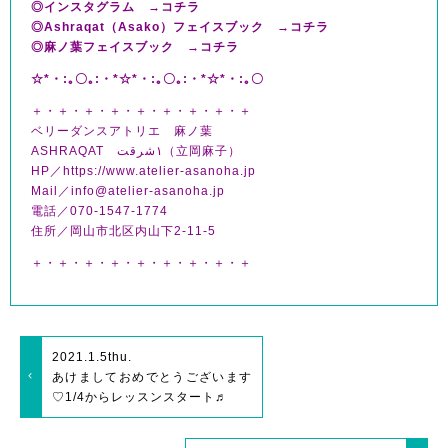
◎インスタグラム →
コチラ
◎Ashraqat（Asako）フェイスブック →
コチラ
◎麻ノ葉フェイスブック →
コチラ
☆*・:｡〇｡:・*☆*・:｡〇｡:・*☆*・:｡〇
＋・＋・＋・＋・＋・＋・＋・＋・＋
ベリーダンスアトリエ 麻ノ葉
ASHRAQAT ١شرقت（立岡麻子）
HP／https://www.atelier-asanoha.jp
Mail／info@atelier-asanoha.jp
電話／070-1547-1774
住所／岡山市北区内山下2-11-5
＋・＋・＋・＋・＋・＋・＋・＋・＋
2021.1.5
thu.
あけましておめでとうございます
♡1/4からレッスンスタート♬