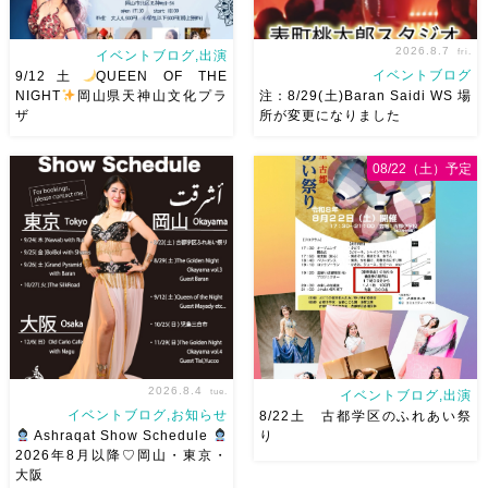
2026.8.7
fri.
イベントブログ,出演
イベントブログ
9/12土
QUEEN OF THE
NIGHT
岡山県天神山文化プラ
注：8/29(土)Baran Saidi WS 場
ザ
所が変更になりました
2026/9/12(土)Ricoさん主催
8/29（土）Baran Saidi WSお
08/22（土）予定
QUEEN OF THE NIGHT岡山
申し込み多数につき会場変更し
県天神山文化プラザ Guestに女
ました♡ 表町桃太郎スタジオ
神 @mayadyorientaldance
岡山県岡山市 北区表町2丁目6-
さん
女神のオーラ浴びに行き
64 4階 ショー会場から近いの
ましょー […]
で、安心♡駅からもバスで天満
屋バスス […]
2026.8.4
tue.
イベントブログ,出演
イベントブログ,お知らせ
8/22土 古都学区のふれあい祭
Ashraqat Show Schedule
り
2026年8月以降♡岡山・東京・
大阪