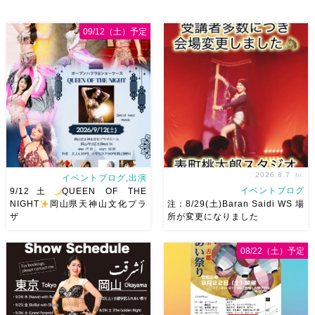
かしの曲をソロ踊ります […]
09/12（土）予定
2026.8.7
fri.
イベントブログ,出演
イベントブログ
9/12土
QUEEN OF THE
NIGHT
岡山県天神山文化プラ
注：8/29(土)Baran Saidi WS 場
ザ
所が変更になりました
2026/9/12(土)Ricoさん主催
8/29（土）Baran Saidi WSお
08/22（土）予定
QUEEN OF THE NIGHT岡山
申し込み多数につき会場変更し
県天神山文化プラザ Guestに女
ました♡ 表町桃太郎スタジオ
神 @mayadyorientaldance
岡山県岡山市 北区表町2丁目6-
さん
女神のオーラ浴びに行き
64 4階 ショー会場から近いの