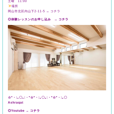
土曜 11:00
場所
岡山市北区内山下2-11-5 →
コチラ
◎体験レッスンのお申し込み
→
コチラ
☆*・:｡〇｡:・*☆*・:｡〇｡:・*☆*・:｡〇
Ashraqat
◎Youtube →
コチラ