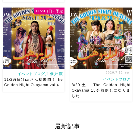
8月以降のショースケジュール
8/22土 古都学区のふれあい祭
です♡皆様にお会いできますよ
りにて踊らせていただきます♡
11/29（日）予定
うに
ご予約はメッセージく
太鼓も叩くよー！私たちは
ださい
お待ちしています
18:40頃から出演です屋台も出
Ashraqat Show Schedule
てとても楽しいお祭りになりそ
岡山・8/22(土) […]
う
私たちも踊った後は祭り
を楽しみます
遊びにいら
[…]
2026.7.12
sun.
イベントブログ,主催,出演
イベントブログ
11/29(日)Tixiさん初来岡！The
Golden Night Okayama vol.4
8/29土 The Golden Night
Okayama 15分前倒しになりま
した
2026/11/29(日)Tixiさん初来
8/29（土） 岡山に Baranが
岡！The Golden Night
やってくる
しかも生徒さんが
Okayama vol.4 本日8/1よりお
三人も参加してくれますよ
皆
申し込みスタートです
【
さんソロとそして三人の群舞を
最新記事
Show 】 Guest DancerTixi
踊ってくれます♡ 東京から参
[…]
加の元麻ノ葉の ルイもあの懐