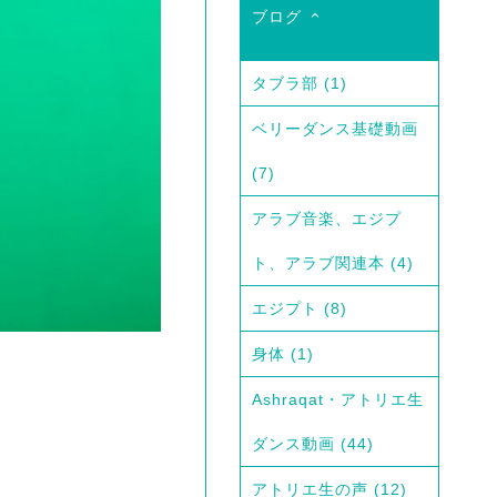
ブログ
タブラ部
(1)
ベリーダンス基礎動画
(7)
アラブ音楽、エジプ
ト、アラブ関連本
(4)
エジプト
(8)
身体
(1)
Ashraqat・アトリエ生
ダンス動画
(44)
アトリエ生の声
(12)