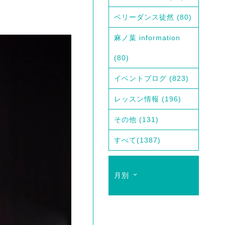
ベリーダンス徒然
(80)
麻ノ葉 information
(80)
イベントブログ
(823)
レッスン情報
(196)
その他
(131)
すべて
(1387)
月別