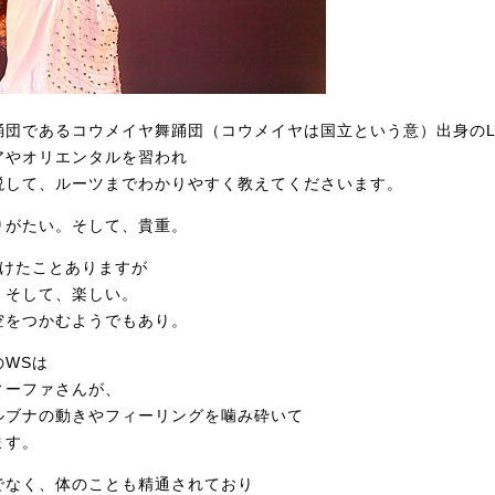
団であるコウメイヤ舞踊団（コウメイヤは国立という意）出身のLu
アやオリエンタルを習われ
説して、ルーツまでわかりやすく教えてくださいます。
りがたい。そして、貴重。
受けたことありますが
。そして、楽しい。
空をつかむようでもあり。
のWSは
ィーファさんが、
ルブナの動きやフィーリングを噛み砕いて
ます。
でなく、体のことも精通されており