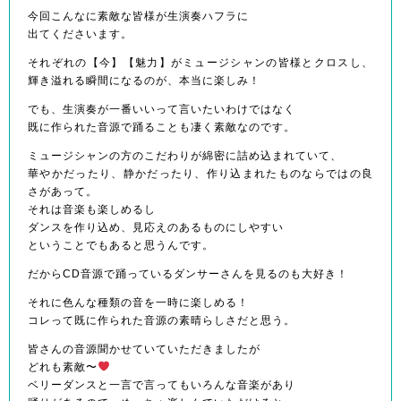
今回こんなに素敵な皆様が生演奏ハフラに
出てくださいます。
それぞれの【今】【魅力】がミュージシャンの皆様とクロスし、
輝き溢れる瞬間になるのが、本当に楽しみ！
でも、生演奏が一番いいって言いたいわけではなく
既に作られた音源で踊ることも凄く素敵なのです。
ミュージシャンの方のこだわりが綿密に詰め込まれていて、
華やかだったり、静かだったり、作り込まれたものならではの良
さがあって。
それは音楽も楽しめるし
ダンスを作り込め、見応えのあるものにしやすい
ということでもあると思うんです。
だからCD音源で踊っているダンサーさんを見るのも大好き！
それに色んな種類の音を一時に楽しめる！
コレって既に作られた音源の素晴らしさだと思う。
皆さんの音源聞かせていていただきましたが
どれも素敵〜
ベリーダンスと一言で言ってもいろんな音楽があり