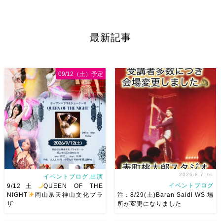
2026/11/29(日)Tixiさん初来
8/29（土） 岡山に Baranが
岡！The Golden Night
やってくる
しかも生徒さんが
Okayama vol.4 本日8/1よりお
三人も参加してくれますよ
皆
申し込みスタートです
【
さんソロとそして三人の群舞を
最新記事
Show 】 Guest DancerTixi
踊ってくれます♡ 東京から参
[…]
加の元麻ノ葉の ルイもあの懐
かしの曲をソロ踊ります […]
09/12（土）予定
2026.8.7
fri.
イベントブログ,出演
イベントブログ
9/12土
QUEEN OF THE
NIGHT
岡山県天神山文化プラ
注：8/29(土)Baran Saidi WS 場
ザ
所が変更になりました