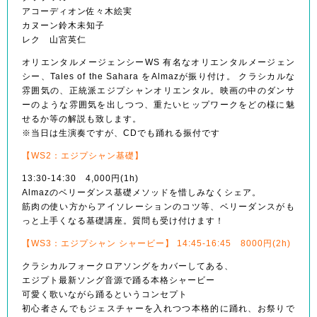
アコーディオン佐々木絵実
カヌーン鈴木未知子
レク 山宮英仁
オリエンタルメージェンシーWS 有名なオリエンタルメージェン
シー、Tales of the Sahara をAlmazが振り付け。 クラシカルな
雰囲気の、正統派エジプシャンオリエンタル
。映画の中のダンサ
ーのような雰囲気を出しつつ、重たい
ヒップワークをどの様に魅
せるか等の解説も致します。
※当日は生演奏ですが、CDでも踊れる振付です
【WS2：エジプシャン基礎】
13:30-14:30 4,000円(1h)
Almazのベリーダンス基礎メソッドを惜しみなくシェ
ア。
筋肉の使い方からアイソレーションのコツ等、ベリーダン
スがも
っと上手くなる基礎講座。質問も受け付けます！
【WS3：エジプシャン シャービー】 14:45-16:45 8000円(2h)
クラシカルフォークロアソングをカバーしてある、
エジプト最新ソング音源で踊る本格シャービー
可愛く歌いながら踊るというコンセプト
初心者さんでもジェスチャーを入れつつ本格的に踊れ、お
祭りで