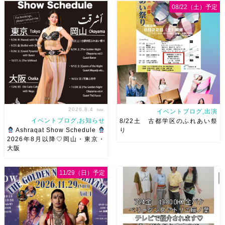
2026/9/12(土)Ricoさん主催
8/29（土）Baran Saidi WSお
08/22（土）予定
QUEEN OF THE NIGHT岡山
申し込み多数につき会場変更し
県天神山文化プラザ Guestに女
ました♡ 表町桃太郎スタジオ
神 @mayadyorientaldance
岡山県岡山市 北区表町2丁目6-
さん
女神のオーラ浴びに行き
64 4階 ショー会場から近いの
ましょー […]
で、安心♡駅からもバスで天満
屋バスス […]
2026.8.4
tue.
イベントブログ,出演
イベントブログ,お知らせ
8/22土 古都学区のふれあい祭
Ashraqat Show Schedule
り
2026年8月以降♡岡山・東京・
大阪
8月以降のショースケジュール
8/22土 古都学区のふれあい祭
です♡皆様にお会いできますよ
りにて踊らせていただきます♡
11/29（日）予定
うに
ご予約はメッセージく
太鼓も叩くよー！私たちは
ださい
お待ちしています
18:40頃から出演です屋台も出
Ashraqat Show Schedule
てとても楽しいお祭りになりそ
岡山・8/22(土) […]
う
私たちも踊った後は祭り
を楽しみます
遊びにいら