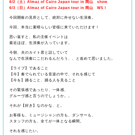
6/2（土）Almaz of Cairo Japan tour in 岡山 show
6/3（日）Almaz of Cairo Japan tour in 岡山 WS！
今回開催の見所として、絶対に外せない生演奏。
今回、本当に素晴らしい皆様に来ていただけます！
思い返すと、私の主催イベントは
最近ほぼ、生演奏が入っています。
今朝、夫のカイト君と話していて
なんで生演奏にこだわるんだろう、、と改めて思いました。
【ライブ】であること
【今】奏でられている音楽の中で、それを感じて
【今を】踊ること、踊る人を見ること
その緊張感であったり、一体感、
グルーヴ感と言うのでしょうか。。
それが【好き】なのかな、と。
お客様も、ミュージシャンの方も、ダンサーも、
スタッフの方も、全てが一体となる瞬間。
それを感じたい。