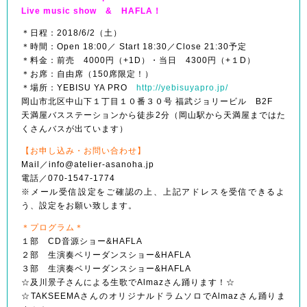
Live music show & HAFLA！
＊日程：2018/6/2（土）
＊時間：Open 18:00／ Start 18:30／Close 21:30予定
＊料金：前売 4000円（+1D）・当日 4300円
（+１D）
＊お席：自由席（150席限定！）
＊場所：YEBISU YA PRO
http://yebisuyapro.jp/
岡山市北区中山下１丁目１０番３０号 福武ジョリービル B2F
天満屋バスステーションから徒歩2分（岡山駅から天満屋
まではた
くさんバスが出ています）
【お申し込み・お問い合わせ】
Mail／info@atelier-asanoha.
jp
電話／070-1547-1774
※メール受信設定をご確認の上、上記アドレスを受信でき
るよ
う、設定をお願い致します。
＊プログラム＊
１部 CD音源ショー&HAFLA
２部 生演奏ベリーダンスショー&HAFLA
３部 生演奏ベリーダンスショー&HAFLA
☆及川景子さんによる生歌でAlmazさん踊ります！☆
☆TAKSEEMAさんのオリジナルドラムソロでAlm
azさん踊りま