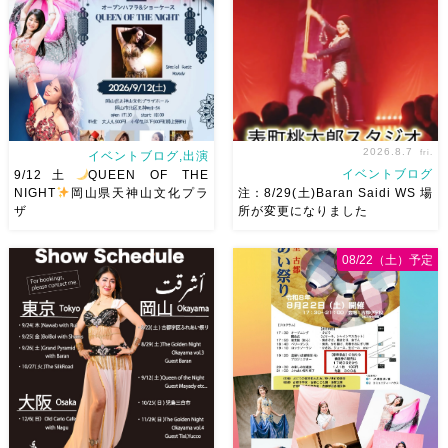
2026.8.7
fri.
イベントブログ,出演
イベントブログ
9/12土
QUEEN OF THE
NIGHT
岡山県天神山文化プラ
注：8/29(土)Baran Saidi WS 場
ザ
所が変更になりました
2026/9/12(土)Ricoさん主催
8/29（土）Baran Saidi WSお
08/22（土）予定
QUEEN OF THE NIGHT岡山
申し込み多数につき会場変更し
県天神山文化プラザ Guestに女
ました♡ 表町桃太郎スタジオ
神 @mayadyorientaldance
岡山県岡山市 北区表町2丁目6-
さん
女神のオーラ浴びに行き
64 4階 ショー会場から近いの
ましょー […]
で、安心♡駅からもバスで天満
屋バスス […]