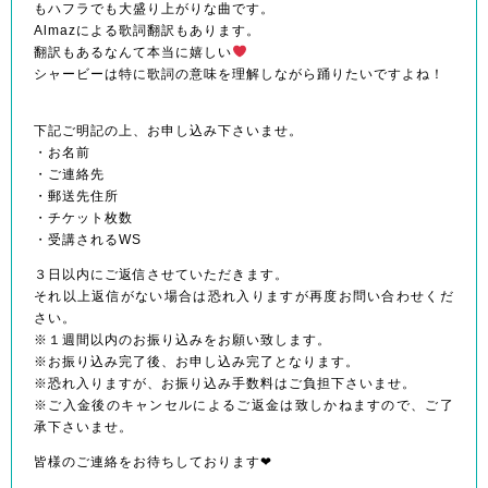
もハフラでも大盛り上がりな曲です。
Almazによる歌詞翻訳もあります。
翻訳もあるなんて本当に嬉しい
シャービーは特に歌詞の意味を理解しながら踊りたいです
よね！
下記ご明記の上、お申し込み下さいませ。
・お名前
・ご連絡先
・郵送先住所
・チケット枚数
・受講されるWS
３日以内にご返信させていただきます。
それ以上返信がない場合は恐れ入りますが再度お問い合わ
せくだ
さい。
※１週間以内のお振り込みをお願い致します。
※お振り込み完了後、お申し込み完了となります。
※恐れ入りますが、お振り込み手数料はご負担下さいませ
。
※ご入金後のキャンセルによるご返金は致しかねますので
、ご了
承下さいませ。
皆様のご連絡をお待ちしております❤︎