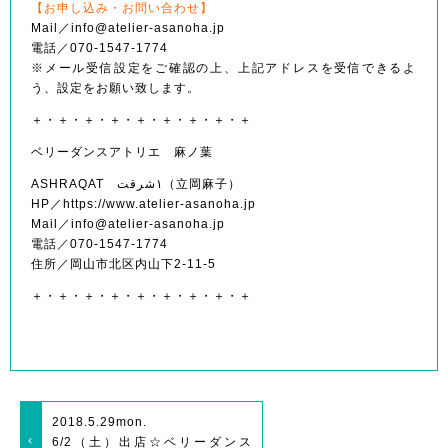
【お申し込み・お問い合わせ】
Mail／info@atelier-asanoha.
jp
電話／070-1547-1774
※メール受信設定をご確認の上、上記アドレスを受信でき
るよ
う、設定をお願い致します。
＋・＋・＋・＋・＋・＋・＋・＋・＋
ベリーダンスアトリエ 麻ノ葉
ASHRAQAT ١شرقت（立岡麻子）
HP／https://www.atelier-asanoha.jp
Mail／info@atelier-asanoha.jp
電話／070-1547-1774
住所／岡山市北区内山下2-11-5
＋・＋・＋・＋・＋・＋・＋・＋・＋
2018.5.29
mon.
6/2（土）出店☆ベリーダンス