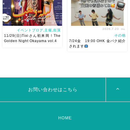
[…]
2026.7.23
thu.
イベントブログ,主催,出演
その他
11/29(日)Tixiさん初来岡！The
Golden Night Okayama vol.4
7/24金 19:00 OHK 金バク紹介
されます
2026/11/29(日)Tixiさん初来
7/24金 19:00 OHK 金バクベ
岡！The Golden Night
リーダンスアトリエ麻ノ葉テレ
Okayama vol.4 本日8/1よりお
ビで紹介されます♡ Tverでも
申し込みスタートです
【
見れますので全国の皆様みてね
Show 】 Guest DancerTixi
河合くんが来てくれました
[…]
お問い合わせはこちら
HOME