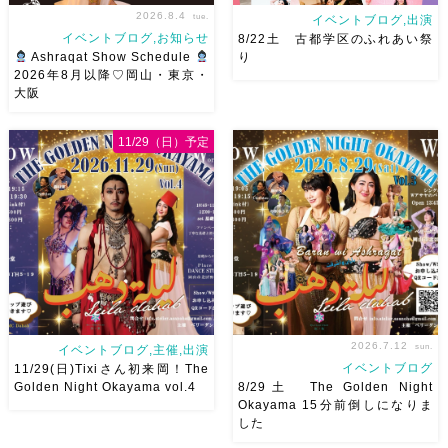
2026.8.4
tue.
イベントブログ,出演
イベントブログ,お知らせ
8/22土 古都学区のふれあい祭
Ashraqat Show Schedule
り
2026年8月以降♡岡山・東京・
大阪
8月以降のショースケジュール
8/22土 古都学区のふれあい祭
です♡皆様にお会いできますよ
りにて踊らせていただきます♡
11/29（日）予定
うに
ご予約はメッセージく
太鼓も叩くよー！私たちは
ださい
お待ちしています
18:40頃から出演です屋台も出
Ashraqat Show Schedule
てとても楽しいお祭りになりそ
岡山・8/22(土) […]
う
私たちも踊った後は祭り
を楽しみます
遊びにいら
[…]
2026.7.12
sun.
イベントブログ,主催,出演
イベントブログ
11/29(日)Tixiさん初来岡！The
Golden Night Okayama vol.4
8/29土 The Golden Night
Okayama 15分前倒しになりま
した