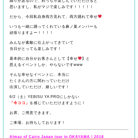
踊りがあるので、めっちゃ楽しんでいただけると
思いますし、私がマジで楽しみです！！！！！
だから、今回私自身両方見れて、両方踊れて幸せ
いつも一緒に踊ってくれている麻ノ葉メンバーも
頑張りますよー！！！！
みんなが素敵に仕上がってきていて
当日がとっても楽しみです！
基本的に自分がお客さんとして【幸せ
】と
思えるイベントしか、やらないですwww
そんな幸せなイベントに、本当に
たくさんの方に関わっていただけ
出演していただけ、嬉しいです！
6/2（土）YEBISU YA PROにしかない
「今ココ」
を感じていただけますように！
お席、ご用意できます。
ご来場、お待ちしております！
Almaz of Cairo Japan tour in OKAYAMA！2018