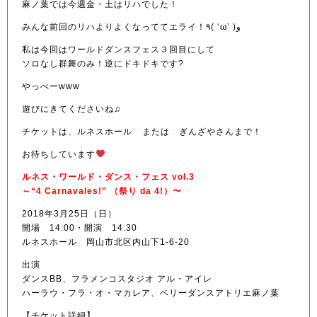
麻ノ葉では今週金・土はリハでした！
みんな前回のリハよりよくなっててエライ！٩( ‘ω’ )و
私は今回はワールドダンスフェス３回目にして
ソロなし群舞のみ！逆にドキドキです?
やっべーwww
遊びにきてくださいね♫
チケットは、ルネスホール または ぎんざやさんまで！
お待ちしています
ルネス・ワールド・ダンス・フェス vol.3
～“4 Carnavales!” （祭り da 4!）〜
2018年3月25日（日）
開場 14:00・開演 14:30
ルネスホール 岡山市北区内山下1-6-20
出演
ダンスBB、フラメンコスタジオ アル・アイレ
ハーラウ・フラ・オ・マカレア、ベリーダンスアトリエ麻ノ葉
【チケット詳細】