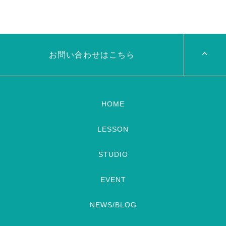
リーダンスアトリエ麻ノ葉テレ
やってくる
しかも生徒さんが
ビで紹介されます♡ Tverでも
三人も参加してくれますよ
皆
見れますので全国の皆様みてね
さんソロとそして三人の群舞を
河合くんが来てくれました
踊ってくれます♡ 東京から参
加の元麻ノ葉の ルイもあの懐
かしの曲をソロ踊ります […]
お問い合わせはこちら
HOME
LESSON
STUDIO
EVENT
NEWS/BLOG