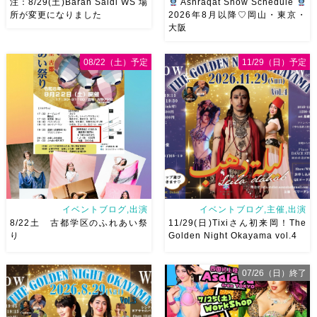
注：8/29(土)Baran Saidi WS 場
Ashraqat Show Schedule
所が変更になりました
2026年8月以降♡岡山・東京・
大阪
8/29（土）Baran Saidi WSお
8月以降のショースケジュール
申し込み多数につき会場変更し
です♡皆様にお会いできますよ
08/22（土）予定
11/29（日）予定
ました♡ 表町桃太郎スタジオ
うに
ご予約はメッセージく
岡山県岡山市 北区表町2丁目6-
ださい
お待ちしています
64 4階 ショー会場から近いの
Ashraqat Show Schedule
で、安心♡駅からもバスで天満
岡山・8/22(土) […]
屋バスス […]
イベントブログ,出演
イベントブログ,主催,出演
8/22土 古都学区のふれあい祭
11/29(日)Tixiさん初来岡！The
り
Golden Night Okayama vol.4
07/26（日）終了
8/22土 古都学区のふれあい祭
2026/11/29(日)Tixiさん初来
りにて踊らせていただきます♡
岡！The Golden Night
太鼓も叩くよー！私たちは
Okayama vol.4 本日8/1よりお