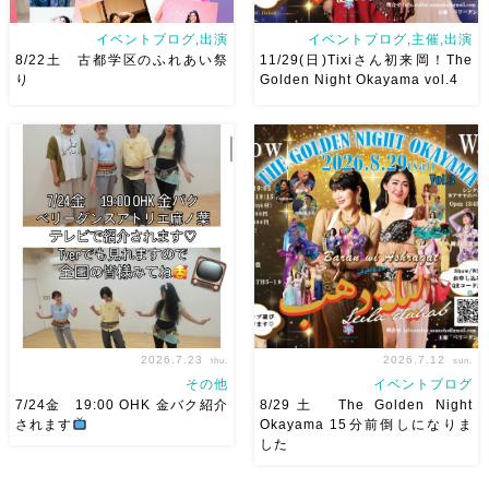
イベントブログ,出演
イベントブログ,主催,出演
8/22土 古都学区のふれあい祭
11/29(日)Tixiさん初来岡！The
り
Golden Night Okayama vol.4
8/22土 古都学区のふれあい祭
2026/11/29(日)Tixiさん初来
りにて踊らせていただきます♡
岡！The Golden Night
太鼓も叩くよー！私たちは
Okayama vol.4 本日8/1よりお
18:40頃から出演です屋台も出
申し込みスタートです
【
てとても楽しいお祭りになりそ
Show 】 Guest DancerTixi
う
私たちも踊った後は祭り
[…]
を楽しみます
遊びにいら
[…]
2026.7.23
2026.7.12
thu.
sun.
その他
イベントブログ
7/24金 19:00 OHK 金バク紹介
8/29土 The Golden Night
されます
Okayama 15分前倒しになりま
した
7/24金 19:00 OHK 金バクベ
8/29（土） 岡山に Baranが