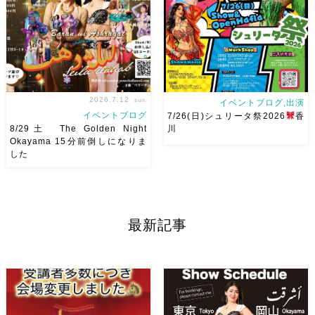
18:40頃から出演です屋台も出
申し込みスタートです
【
てとても楽しいお祭りになりそ
Show 】 Guest DancerTixi
う
私たちも踊った後は祭り
[…]
を楽しみます
遊びにいら
[…]
2026.7.12
sun.
イベントブログ,出演
イベントブログ
7/26(日)シュリータ祭2026
香
8/29土 The Golden Night
川
Okayama 15分前倒しになりま
した
8/29（土） 岡山に Baranが
アサレイヤさんが香川に来るよ
やってくる
しかも生徒さんが
ー！！Yuccoちゃん主催
そ
三人も参加してくれますよ
皆
して、なんと！私も出演させて
さんソロとそして三人の群舞を
いただけることとなりました！
最新記事
踊ってくれます♡ 東京から参
麻ノ葉からもハフラ出演させて
加の元麻ノ葉の ルイもあの懐
いただきます
ゆっこちゃん
かしの曲をソロ踊ります […]
ありがとうー！ ショー＆ハフ
[…]