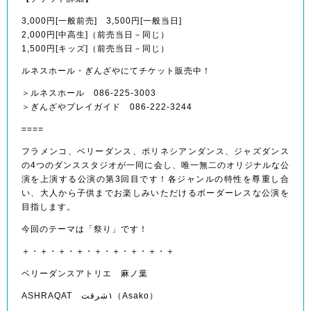
3,000円[一般前売] 3,500円[一般当日]
2,000円[中高生]（前売当日－同じ）
1,500円[キッズ]（前売当日－同じ）
ルネスホール・ぎんざやにてチケット販売中！
＞ルネスホール 086-225-3003
＞ぎんざやプレイガイド 086-222-3244
====
フラメンコ、ベリーダンス、ポリネシアンダンス、ジャズ
ダンス
の4つのダンススタジオが一同に会し、唯一無二の
オリジナルな公
演を上演する公演の第3回目です！各ジャ
ンルの特性を尊重し合
い、大人から子供までお楽しみいた
だけるボーダーレスな公演を
目指します。
今回のテーマは
「祭り」です！
＋・＋・＋・＋・＋・＋・＋・＋・＋
ベリーダンスアトリエ 麻ノ葉
ASHRAQAT ١شرقت（Asako）