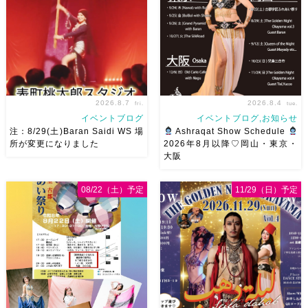
2026.8.7
2026.8.4
fri.
tue.
イベントブログ
イベントブログ,お知らせ
注：8/29(土)Baran Saidi WS 場
Ashraqat Show Schedule
所が変更になりました
2026年8月以降♡岡山・東京・
大阪
8/29（土）Baran Saidi WSお
8月以降のショースケジュール
申し込み多数につき会場変更し
です♡皆様にお会いできますよ
08/22（土）予定
11/29（日）予定
ました♡ 表町桃太郎スタジオ
うに
ご予約はメッセージく
岡山県岡山市 北区表町2丁目6-
ださい
お待ちしています
64 4階 ショー会場から近いの
Ashraqat Show Schedule
で、安心♡駅からもバスで天満
岡山・8/22(土) […]
屋バスス […]