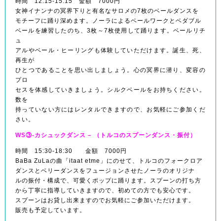
時間 12:15-15:15 金額 7000円
女神イナンナの冥界下りと有名なサロメの7枚のベールダ
ンスを
モチーフに踊り深めます。ノーラによるベールワークとベ
ダブル
ベールを練習したのち、3枚～7枚使用して踊ります。ベ
ールリチ
ュ
アルやベール・ヒーリングも体験していただけます。誕生
、死、
再生が
ひとつであることを思い出しましょう。心の冥界に潜り、
変容の
プロ
セスを体感していきましょう。シルクベールをお持ちくだ
さい。
数を
持っていない方にはレンタルできますので、お気軽にご参
加くだ
さい。
WS③-カシュックダンス – （トルコのスプーンダンス・振付）
時間 15:30-18:30 金額 7000円
BaBa ZuLaの曲「itaat etme」にのせて、トルコのフォークロア
ダンスとベリーダンスをフュージョンさせたノーラのオリ
ジナ
ルの振付・構成で、可愛くポップに踊ります。スプーンの
打ち方
から丁寧に指導していきますので、初めての方でも安心で
す。
スプーンはお貸し出来ますのでお気軽にご参加いただけま
す。
販売も予定しています。