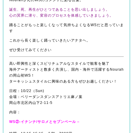
誕生
、死、再生がひとつであることを思い出しましょう。
心の冥界に潜り、
変容のプロセスを体感していきましょう。
踊ることがもっと楽しくなって気持ちよくなるWSだと思っていま
す
これから長く楽しく踊っていきたいアナタヘ。
ぜひ受けてみてください
高い即興性と深くスピリチュアルなスタイルで観客を魅了
海外アーティストと数多く共演し、国内・海外で活躍する
Nourah
の岡山初WS！
ターキッシュスタイルに興味のある方もぜひお越しくださ
い！
日程：10/22（Sun)
会場：ベリーダンスダンスアトリエ麻ノ葉
岡山市北区内山下2-11-5
内容：
WS②-イナンナ/サロメとセブンベール –