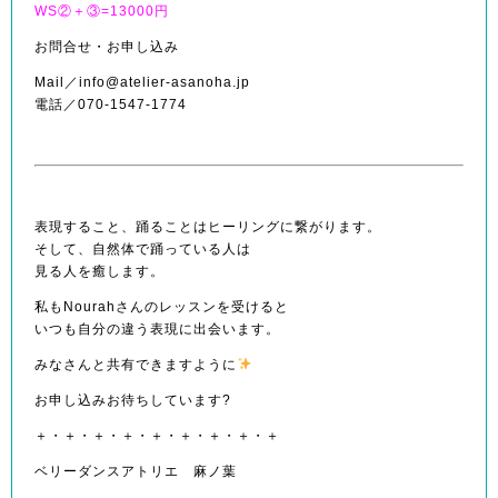
WS②＋③=13000円
お問合せ・お申し込み
Mail／info@atelier-asanoha.jp
電話／070-1547-1774
表現すること、踊ることはヒーリングに繋がります。
そして、自然体で踊っている人は
見る人を癒します。
私もNourahさんのレッスンを受けると
いつも自分の違う表現に出会います。
みなさんと共有できますように
お申し込みお待ちしています?
＋・＋・＋・＋・＋・＋・＋・＋・＋
ベリーダンスアトリエ 麻ノ葉