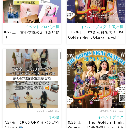
イベントブログ,出演
イベントブログ,主催,出演
8/22土 古都学区のふれあい祭
11/29(日)Tixiさん初来岡！The
り
Golden Night Okayama vol.4
8/22土 古都学区のふれあい祭
2026/11/29(日)Tixiさん初来
りにて踊らせていただきます♡
岡！The Golden Night
太鼓も叩くよー！私たちは
Okayama vol.4 本日8/1よりお
18:40頃から出演です屋台も出
申し込みスタートです
【
てとても楽しいお祭りになりそ
Show 】 Guest DancerTixi
う
私たちも踊った後は祭り
[…]
を楽しみます
遊びにいら
[…]
2026.7.23
2026.7.12
thu.
sun.
その他
イベントブログ
7/24金 19:00 OHK 金バク紹介
8/29土 The Golden Night
されます
Okayama 15分前倒しになりま