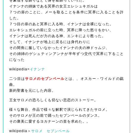
を象徴する飾りなどで身を着飾っていった。
イナンナの姉妹である冥界の女王エレシュキガルは
７つの扉のことに、メーを取ることを条件に冥界に入ることを許
した。
７つ目の扉のあと冥界に入る時、イナンナは全裸になった。
エレキシュガルの前に立った時、冥界に降った怒りをかい、
イナンナは死んだが力のある神、エンキにより甦った。
そして、イナンナが地上に戻るには身代わりに
その間喪に服していなかったイナンナの夫の神ドゥムジ、
その姉姉のゲシュティンアンナが半年ずつ交代で冥界に下ること
になった
wikipedia>
イナンナ
二つ目は
サロメのセブンベール
とは、、オスカー・ワイルドの戯
曲。
新約聖書を元にした内容。
王女サロメの恐ろしくも切ない悲恋のストーリー。
様々な舞台、作品で様々な解釈で演じられてきたサロメ。
そのサロメが王の前で踊ったセブンベールのダンス。
その褒美に愛するヨカナーンの首を求めた。。
wikipedia＞
サロメ
セブンベール