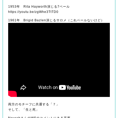
1953年 Rita Hayworth演じる7ベール
https://youtu.be/zgWhe3TtTD0
1961年 Brigid Bazlen演じるサロメ（これベールないけど）
両方のモチーフに共通する「７」
そして、「生と死」
NourahさんのWSのコメントにある言葉。