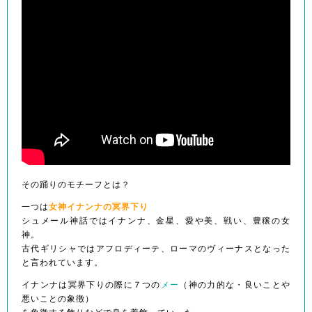
その踊りのモチーフとは？
一つは
女神イナンナの冥界下り
シュメール神話ではイナンナ、金星、愛や美、戦い、豊穣の女
神。
古代ギリシャではアフロディーテ、ローマのヴィーナスとなった
と言われています。
イナンナは冥界下りの際に７つの
メー
（神の力的な・良いことや
悪いことの象徴）