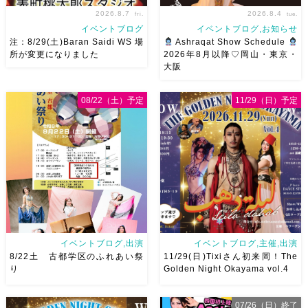
2026.8.7
2026.8.4
fri.
tue.
イベントブログ
イベントブログ,お知らせ
注：8/29(土)Baran Saidi WS 場
Ashraqat Show Schedule
所が変更になりました
2026年8月以降♡岡山・東京・
大阪
8/29（土）Baran Saidi WSお
8月以降のショースケジュール
申し込み多数につき会場変更し
です♡皆様にお会いできますよ
08/22（土）予定
11/29（日）予定
ました♡ 表町桃太郎スタジオ
うに
ご予約はメッセージく
岡山県岡山市 北区表町2丁目6-
ださい
お待ちしています
64 4階 ショー会場から近いの
Ashraqat Show Schedule
で、安心♡駅からもバスで天満
岡山・8/22(土) […]
屋バスス […]
イベントブログ,出演
イベントブログ,主催,出演
8/22土 古都学区のふれあい祭
11/29(日)Tixiさん初来岡！The
り
Golden Night Okayama vol.4
07/26（日）終了