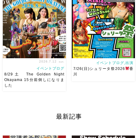
8/22土 古都学区のふれあい祭
2026/11/29(日)Tixiさん初来
りにて踊らせていただきます♡
岡！The Golden Night
太鼓も叩くよー！私たちは
Okayama vol.4 本日8/1よりお
18:40頃から出演です屋台も出
申し込みスタートです
【
てとても楽しいお祭りになりそ
Show 】 Guest DancerTixi
う
私たちも踊った後は祭り
[…]
を楽しみます
遊びにいら
[…]
2026.7.12
sun.
イベントブログ,出演
イベントブログ
7/26(日)シュリータ祭2026
香
8/29土 The Golden Night
川
Okayama 15分前倒しになりま
した
8/29（土） 岡山に Baranが
アサレイヤさんが香川に来るよ
やってくる
しかも生徒さんが
ー！！Yuccoちゃん主催
そ
三人も参加してくれますよ
皆
して、なんと！私も出演させて
さんソロとそして三人の群舞を
いただけることとなりました！
最新記事
踊ってくれます♡ 東京から参
麻ノ葉からもハフラ出演させて
加の元麻ノ葉の ルイもあの懐
いただきます
ゆっこちゃん
かしの曲をソロ踊ります […]
ありがとうー！ ショー＆ハフ
[…]