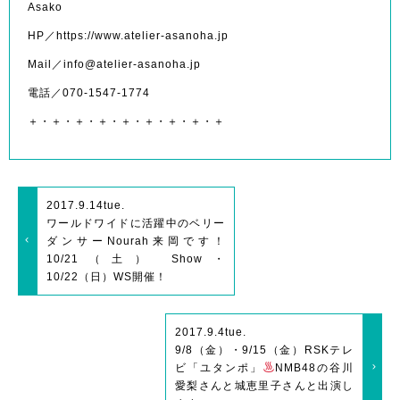
Asako
HP／https://www.atelier-asanoha.jp
Mail／info@atelier-asanoha.jp
電話／070-1547-1774
＋・＋・＋・＋・＋・＋・＋・＋・＋
2017.9.14
tue.
ワールドワイドに活躍中のベリー
ダンサーNourah来岡です！
10/21（土） Show・
10/22（日）WS開催！
2017.9.4
tue.
9/8（金）・9/15（金）RSKテレ
ビ「ユタンポ」
NMB48の谷川
愛梨さんと城恵里子さんと出演し