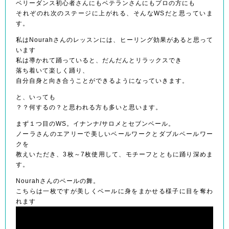
ベリーダンス初心者さんにもベテランさんにもプロの方にも
それぞのれ次のステージに上がれる、そんなWSだと思っていま
す。
私はNourahさんのレッスンには、ヒーリング効果があると思って
います
私は導かれて踊っていると、だんだんとリラックスでき
落ち着いて楽しく踊り、
自分自身と向き合うことができるようになっていきます。
と、いっても
？？何するの？と思われる方も多いと思います。
まず１つ目のWS。イナンナ/サロメとセブンベール。
ノーラさんのエアリーで美しいベールワークとダブルベールワー
クを
教えいただき、3枚～7枚使用して、モチーフとともに踊り深めま
す。
Nourahさんのベールの舞。
こちらは一枚ですが美しくベールに身をまかせる様子に目を奪わ
れます