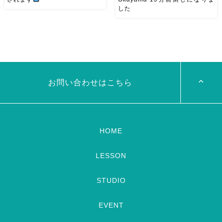
した
7/24金 19:00 OHK 金バクベ
8/29（土） 岡山に Baranが
リーダンスアトリエ麻ノ葉テレ
やってくる
しかも生徒さんが
ビで紹介されます♡ Tverでも
三人も参加してくれますよ
皆
見れますので全国の皆様みてね
さんソロとそして三人の群舞を
河合くんが来てくれました
踊ってくれます♡ 東京から参
加の元麻ノ葉の ルイもあの懐
かしの曲をソロ踊ります […]
お問い合わせはこちら
HOME
LESSON
STUDIO
EVENT