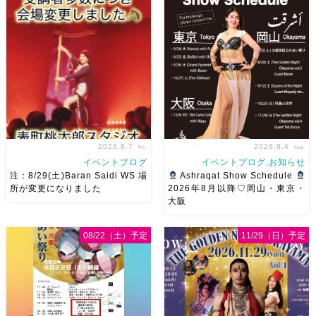
2026.8.7
2026.8.4
fri.
tue.
イベントブログ
イベントブログ,お知らせ
注：8/29(土)Baran Saidi WS 場
Ashraqat Show Schedule
所が変更になりました
2026年8月以降♡岡山・東京・
大阪
8/29（土）Baran Saidi WSお
8月以降のショースケジュール
申し込み多数につき会場変更し
です♡皆様にお会いできますよ
08/22（土）予定
11/29（日）予定
ました♡ 表町桃太郎スタジオ
うに
ご予約はメッセージく
岡山県岡山市 北区表町2丁目6-
ださい
お待ちしています
64 4階 ショー会場から近いの
Ashraqat Show Schedule
で、安心♡駅からもバスで天満
岡山・8/22(土) […]
屋バスス […]