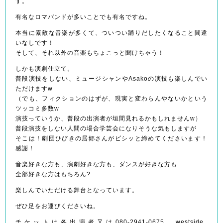
す。
有名なロマバンドが多いことでも有名ですね。
本当に素敵な音楽が多くて、ついつい踊りだしたくなること間違
いなしです！
そして、それ以外の音楽もちょこっと聞けちゃう！
しかも演劇仕立て。
普段演技をしない、ミュージシャンやAsakoの演技も楽しんでい
ただけますw
（でも、フィクションのはずが、現実と変わらんやないかという
ツッコミ多数w
演技っていうか、普段の出演者が垣間見れるかもしれませんw）
普段演技をしない人間の場合学芸会になりそうな気もしますが
そこは！劇団ひびきの居郷さんがピシッと締めてくださいます！
感謝！
音楽好きな方も、演劇好きな方も、ダンスが好きな方も
全部好きな方はもちろん?
楽しんでいただける舞台となっています。
ぜひ足をお運びくださいね。
チケットは各出演者又は080-2941-0675 westside_