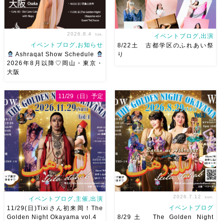
2026.8.4
tue.
イベントブログ,出演
イベントブログ,お知らせ
8/22土 古都学区のふれあい祭
Ashraqat Show Schedule
り
2026年8月以降♡岡山・東京・
大阪
8月以降のショースケジュール
8/22土 古都学区のふれあい祭
です♡皆様にお会いできますよ
りにて踊らせていただきます♡
11/29（日）予定
うに
ご予約はメッセージく
太鼓も叩くよー！私たちは
ださい
お待ちしています
18:40頃から出演です屋台も出
Ashraqat Show Schedule
てとても楽しいお祭りになりそ
岡山・8/22(土) […]
う
私たちも踊った後は祭り
を楽しみます
遊びにいら
[…]
2026.7.12
sun.
イベントブログ,主催,出演
イベントブログ
11/29(日)Tixiさん初来岡！The
Golden Night Okayama vol.4
8/29土 The Golden Night