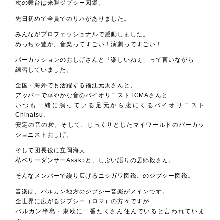
次の舞台は来週ジプシー図鑑。
先日初めて全員でのリハがありました。
みんながプロフェッショナルで感動しました。
めっちゃ豊か。音楽ってすごい！演劇ってすごい！
パーカッションのおしげさんと「楽しいねぇ」って言いながら
練習していました。
全国・海外でも活躍する福江元太さんと、
アッパーで華やかな音のバイオリニストTOMAさんと
いつも一緒に演っている足元から腹にくるバイオリニスト
Chinatsu、
安定の音の粒。そして、じっくりとしたマイワールドのパーカッ
ショニストおしげ。
そして団長役に立岡海人
私ベリーダンサーAsakoと、しぶい語りの居郷毅さん。
そんなメンバーで繰り広げるニシガワ図鑑。のジプシー図鑑。
音楽は、バルカン地方のジプシー音楽がメインです。
全世界に広がるジプシー（ロマ）の方々ですが
バルカン半島・東欧に一番たくさん住んでいると言われていま