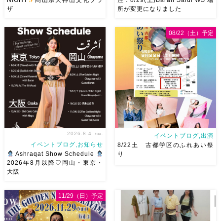
NIGHT
岡山県天神山文化プラ
注：8/29(土)Baran Saidi WS 場
ザ
所が変更になりました
2026/9/12(土)Ricoさん主催
8/29（土）Baran Saidi WSお
08/22（土）予定
QUEEN OF THE NIGHT岡山
申し込み多数につき会場変更し
県天神山文化プラザ Guestに女
ました♡ 表町桃太郎スタジオ
神 @mayadyorientaldance
岡山県岡山市 北区表町2丁目6-
さん
女神のオーラ浴びに行き
64 4階 ショー会場から近いの
ましょー […]
で、安心♡駅からもバスで天満
屋バスス […]
2026.8.4
tue.
イベントブログ,出演
イベントブログ,お知らせ
8/22土 古都学区のふれあい祭
Ashraqat Show Schedule
り
2026年8月以降♡岡山・東京・
大阪
8月以降のショースケジュール
8/22土 古都学区のふれあい祭
です♡皆様にお会いできますよ
りにて踊らせていただきます♡
11/29（日）予定
うに
ご予約はメッセージく
太鼓も叩くよー！私たちは
ださい
お待ちしています
18:40頃から出演です屋台も出