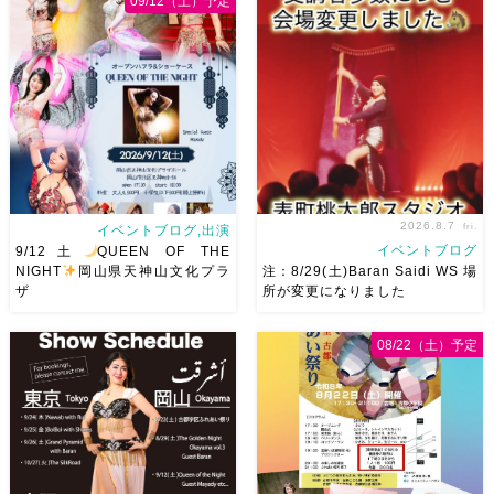
09/12（土）予定
2026.8.7
fri.
イベントブログ,出演
イベントブログ
9/12土
QUEEN OF THE
NIGHT
岡山県天神山文化プラ
注：8/29(土)Baran Saidi WS 場
ザ
所が変更になりました
2026/9/12(土)Ricoさん主催
8/29（土）Baran Saidi WSお
08/22（土）予定
QUEEN OF THE NIGHT岡山
申し込み多数につき会場変更し
県天神山文化プラザ Guestに女
ました♡ 表町桃太郎スタジオ
神 @mayadyorientaldance
岡山県岡山市 北区表町2丁目6-
さん
女神のオーラ浴びに行き
64 4階 ショー会場から近いの
ましょー […]
で、安心♡駅からもバスで天満
屋バスス […]