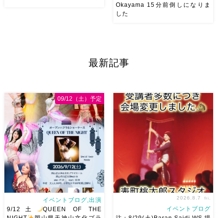
Okayama 15分前倒しになりま
した
2026/11/29(日)Tixiさん初来
8/29（土） 岡山に Baranが
岡！The Golden Night
やってくる
しかも生徒さんが
Okayama vol.4 本日8/1よりお
三人も参加してくれますよ
皆
申し込みスタートです
【
さんソロとそして三人の群舞を
最新記事
Show 】 Guest DancerTixi
踊ってくれます♡ 東京から参
[…]
加の元麻ノ葉の ルイもあの懐
かしの曲をソロ踊ります […]
09/12（土）予定
2026.8.7
fri.
イベントブログ,出演
イベントブログ
9/12土
QUEEN OF THE