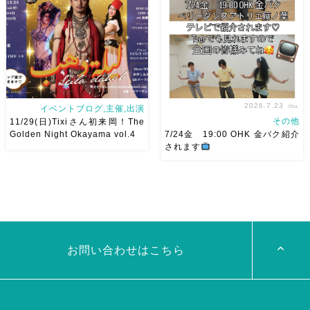
Ashraqat Show Schedule
てとても楽しいお祭りになりそ
岡山・8/22(土) […]
う
私たちも踊った後は祭り
を楽しみます
遊びにいら
[…]
2026.7.23
thu.
イベントブログ,主催,出演
その他
11/29(日)Tixiさん初来岡！The
Golden Night Okayama vol.4
7/24金 19:00 OHK 金バク紹介
されます
2026/11/29(日)Tixiさん初来
7/24金 19:00 OHK 金バクベ
岡！The Golden Night
リーダンスアトリエ麻ノ葉テレ
Okayama vol.4 本日8/1よりお
ビで紹介されます♡ Tverでも
申し込みスタートです
【
見れますので全国の皆様みてね
Show 】 Guest DancerTixi
河合くんが来てくれました
[…]
お問い合わせはこちら