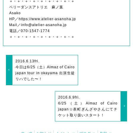
＋・＋・＋・＋・＋・＋・＋・＋・＋
ベリーダンスアトリエ 麻ノ葉
Asako
HP／https://www.atelier-asanoha.jp
Mail／info@atelier-asanoha.jp
電話／070-1547-1774
＋・＋・＋・＋・＋・＋・＋・＋・＋
2016.6.13
fri.
今日は6/25（土）Almaz of Cairo
japan tour in okayama 出演生徒
リハでした〜！
2016.6.9
fri.
6/25（土）Almaz of Cairo
japan☆表町ぎんざやさんにてチ
ケット取り扱いスタート！