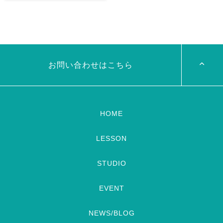
8/29（土） 岡山に Baranが
ベリーダンスアトリエ麻ノ葉テ
やってくる
しかも生徒さんが
レビ出演します♡ 7/24金
三人も参加してくれますよ
皆
19:00- OHK 金バク！なんと！
さんソロとそして三人の群舞を
麻ノ葉に河合郁人さんが来られ
踊ってくれます♡ 東京から参
ました
どんなふうに紹介され
加の元麻ノ葉の ルイもあの懐
るのかドキドキ
TVerでも見
かしの曲をソロ踊ります […]
ていただけるそう […]
お問い合わせはこちら
HOME
LESSON
STUDIO
EVENT
NEWS/BLOG