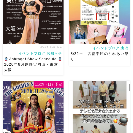
2026.8.4
tue.
イベントブログ,出演
イベントブログ,お知らせ
8/22土 古都学区のふれあい祭
Ashraqat Show Schedule
り
2026年8月以降♡岡山・東京・
大阪
8月以降のショースケジュール
8/22土 古都学区のふれあい祭
です♡皆様にお会いできますよ
りにて踊らせていただきます♡
11/29（日）予定
うに
ご予約はメッセージく
太鼓も叩くよー！私たちは
ださい
お待ちしています
18:40頃から出演です屋台も出
Ashraqat Show Schedule
てとても楽しいお祭りになりそ
岡山・8/22(土) […]
う
私たちも踊った後は祭り
を楽しみます
遊びにいら
[…]