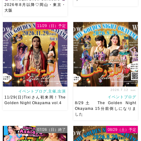
2026年8月以降♡岡山・東京・
大阪
8月以降のショースケジュール
8/22土 古都学区のふれあい祭
です♡皆様にお会いできますよ
りにて踊らせていただきます♡
11/29（日）予定
うに
ご予約はメッセージく
太鼓も叩くよー！私たちは
ださい
お待ちしています
18:40頃から出演です屋台も出
Ashraqat Show Schedule
てとても楽しいお祭りになりそ
岡山・8/22(土) […]
う
私たちも踊った後は祭り
を楽しみます
遊びにいら
[…]
2026.7.12
sun.
イベントブログ,主催,出演
イベントブログ
11/29(日)Tixiさん初来岡！The
Golden Night Okayama vol.4
8/29土 The Golden Night
Okayama 15分前倒しになりま
した
2026/11/29(日)Tixiさん初来
8/29（土） 岡山に Baranが
岡！The Golden Night
やってくる
しかも生徒さんが
07/26（日）終了
08/29（土）予定
Okayama vol.4 本日8/1よりお
三人も参加してくれますよ
皆