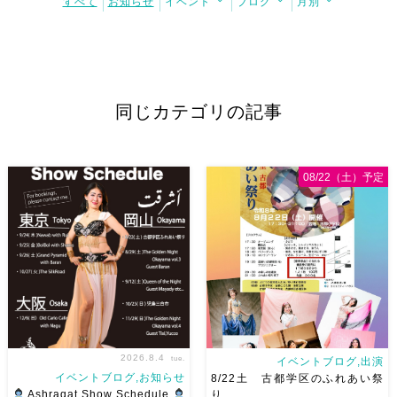
すべて
お知らせ
イベント
ブログ
月別
同じカテゴリの記事
08/22（土）予定
2026.8.4
tue.
イベントブログ,出演
イベントブログ,お知らせ
8/22土 古都学区のふれあい祭
Ashraqat Show Schedule
り