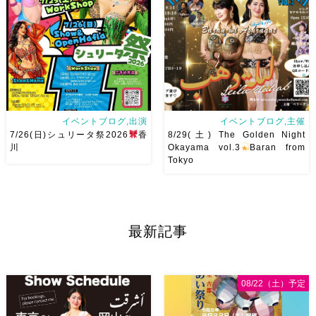
申し込みスタートです
【
さんソロとそして三人の群舞を
Show 】 Guest DancerTixi
踊ってくれます♡ 東京から参
[…]
加の元麻ノ葉の ルイもあの懐
かしの曲をソロ踊ります […]
イベントブログ,出演
イベントブログ,主催
7/26(日)シュリータ祭2026
香
8/29(土) The Golden Night
川
Okayama vol.3
Baran from
Tokyo
アサレイヤさんが香川に来るよ
8/29(土) The Golden Night
ー！！Yuccoちゃん主催
そ
vol.3私が愛して尊敬してやま
して、なんと！私も出演させて
ないBaranさんを岡山にお呼び
最新記事
いただけることとなりました！
します
Baranさんの踊り
麻ノ葉からもハフラ出演させて
は安定したテクニックはもちろ
いただきます
ゆっこちゃん
んですがとにかく見てて幸せ
ありがとうー！ ショー＆ハフ
[…]
08/22（土）予定
[…]