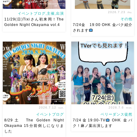
2026.7.23
thu.
イベントブログ,主催,出演
その他
11/29(日)Tixiさん初来岡！The
Golden Night Okayama vol.4
7/24金 19:00 OHK 金バク紹介
されます
2026/11/29(日)Tixiさん初来
7/24金 19:00 OHK 金バクベ
岡！The Golden Night
リーダンスアトリエ麻ノ葉テレ
Okayama vol.4 本日8/1よりお
ビで紹介されます♡ Tverでも
申し込みスタートです
【
見れますので全国の皆様みてね
Show 】 Guest DancerTixi
河合くんが来てくれました
[…]
2026.7.12
2026.7.6
sun.
mon.
イベントブログ
ベリーダンス徒然
8/29土 The Golden Night
7/24金19:00-TV
OHK 金バ
Okayama 15分前倒しになりま
ク！麻ノ葉出演します
した