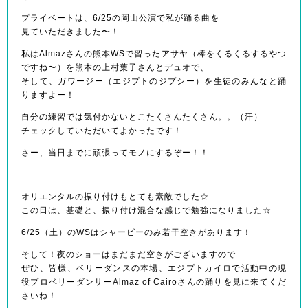
プライベートは、6/25の岡山公演で私が踊る曲を
見ていただきました〜！
私はAlmazさんの熊本WSで習ったアサヤ（棒をくるくるするやつ
ですね〜）を熊本の上村葉子さんとデュオで、
そして、ガワージー（エジプトのジプシー）を生徒のみんなと踊
りますよー！
自分の練習では気付かないとこたくさんたくさん。。（汗）
チェックしていただいてよかったです！
さー、当日までに頑張ってモノにするぞー！！
オリエンタルの振り付けもとても素敵でした☆
この日は、基礎と、振り付け混合な感じで勉強になりました☆
6/25（土）のWSはシャービーのみ若干空きがあります！
そして！夜のショーはまだまだ空きがございますので
ぜひ、皆様、ベリーダンスの本場、エジプトカイロで活動中の現
役プロベリーダンサーAlmaz of Cairoさんの踊りを見に来てくだ
さいね！