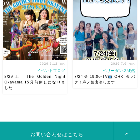
岡！The Golden Night
リーダンスアトリエ麻ノ葉テレ
Okayama vol.4 本日8/1よりお
ビで紹介されます♡ Tverでも
申し込みスタートです
【
見れますので全国の皆様みてね
Show 】 Guest DancerTixi
河合くんが来てくれました
[…]
2026.7.12
2026.7.6
sun.
mon.
イベントブログ
ベリーダンス徒然
8/29土 The Golden Night
7/24金19:00-TV
OHK 金バ
Okayama 15分前倒しになりま
ク！麻ノ葉出演します
した
8/29（土） 岡山に Baranが
ベリーダンスアトリエ麻ノ葉テ
やってくる
しかも生徒さんが
レビ出演します♡ 7/24金
三人も参加してくれますよ
皆
19:00- OHK 金バク！なんと！
さんソロとそして三人の群舞を
麻ノ葉に河合郁人さんが来られ
踊ってくれます♡ 東京から参
ました
どんなふうに紹介され
加の元麻ノ葉の ルイもあの懐
るのかドキドキ
TVerでも見
かしの曲をソロ踊ります […]
ていただけるそう […]
お問い合わせはこちら