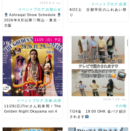
2026.8.4
tue.
イベントブログ,出演
イベントブログ,お知らせ
8/22土 古都学区のふれあい祭
Ashraqat Show Schedule
り
2026年8月以降♡岡山・東京・
大阪
8月以降のショースケジュール
8/22土 古都学区のふれあい祭
です♡皆様にお会いできますよ
りにて踊らせていただきます♡
11/29（日）予定
うに
ご予約はメッセージく
太鼓も叩くよー！私たちは
ださい
お待ちしています
18:40頃から出演です屋台も出
Ashraqat Show Schedule
てとても楽しいお祭りになりそ
岡山・8/22(土) […]
う
私たちも踊った後は祭り
を楽しみます
遊びにいら
[…]
2026.7.23
thu.
イベントブログ,主催,出演
その他
11/29(日)Tixiさん初来岡！The
Golden Night Okayama vol.4
7/24金 19:00 OHK 金バク紹介
されます
2026/11/29(日)Tixiさん初来
7/24金 19:00 OHK 金バクベ