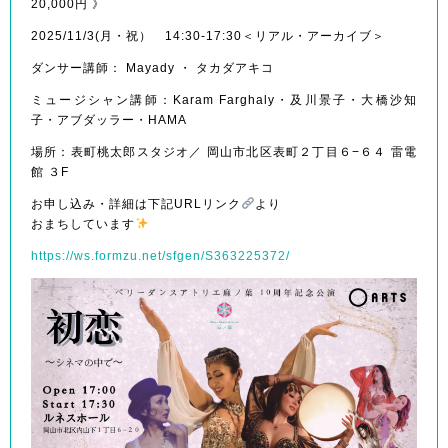
20,000円 》
2025/11/3(月・祝） 14:30-17:30＜リアル・アーカイブ＞
ダンサー講師： Mayady ・ タカダアキコ
ミュージシャン講師：Karam Farghaly・及川景子・大橋沙知
子・アブダッラー・HAMA
場所：表町桃太郎スタジオ／ 岡山市北区表町２丁目６−６４ 雷電
館 ３F
お申し込み・詳細は下記URLリンク
より
おまちしています
https://ws.formzu.net/sfgen/S363225372/