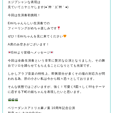
エジプシャンな表現は
見ていてニヤニヤします(●´艸｀)(´艸｀●)
今回は生演奏初挑戦！
Emiちゃんらしい生演奏での
フィーリングがめちゃ楽しみです
ぜひ！Emiちゃんを見に来てください
A席のみ空きがございます！
Emiより皆様へメッセージ
今回は全曲生演奏という非常に贅沢な公演となりました。その舞
台でソロを踊らせてもらえることになりとても光栄です。
しかしアラブ音楽の特性上、即興部分が多くその場の対応力が問
われる為、肝の小さい私は今から戦々恐々としております。
そんな状態ではございますが、強く！可愛く‼︎図々しく‼︎‼︎をテーマ
に恋する下町の姐ちゃんを表現したいと思います。
ベリーダンスアトリエ麻ノ葉 10周年記念公演
初恋 〜シネマの中で〜