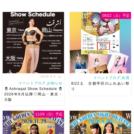
08/22（土）予定
2026.8.4
tue.
イベントブログ,出演
イベントブログ,お知らせ
8/22土 古都学区のふれあい祭
Ashraqat Show Schedule
り
2026年8月以降♡岡山・東京・
大阪
8月以降のショースケジュール
8/22土 古都学区のふれあい祭
です♡皆様にお会いできますよ
りにて踊らせていただきます♡
11/29（日）予定
うに
ご予約はメッセージく
太鼓も叩くよー！私たちは
ださい
お待ちしています
18:40頃から出演です屋台も出
Ashraqat Show Schedule
てとても楽しいお祭りになりそ