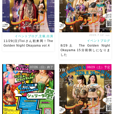
岡山・8/22(土) […]
う
私たちも踊った後は祭り
を楽しみます
遊びにいら
[…]
2026.7.12
sun.
イベントブログ,主催,出演
イベントブログ
11/29(日)Tixiさん初来岡！The
Golden Night Okayama vol.4
8/29土 The Golden Night
Okayama 15分前倒しになりま
した
2026/11/29(日)Tixiさん初来
8/29（土） 岡山に Baranが
岡！The Golden Night
やってくる
しかも生徒さんが
07/26（日）終了
08/29（土）予定
Okayama vol.4 本日8/1よりお
三人も参加してくれますよ
皆
申し込みスタートです
【
さんソロとそして三人の群舞を
Show 】 Guest DancerTixi
踊ってくれます♡ 東京から参
[…]
加の元麻ノ葉の ルイもあの懐
かしの曲をソロ踊ります […]