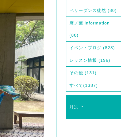
ベリーダンス徒然
(80)
麻ノ葉 information
(80)
イベントブログ
(823)
レッスン情報
(196)
その他
(131)
すべて
(1387)
月別