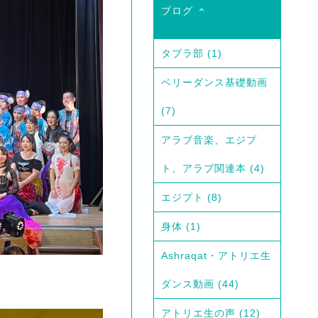
ブログ
タブラ部
(1)
ベリーダンス基礎動画
(7)
アラブ音楽、エジプ
ト、アラブ関連本
(4)
エジプト
(8)
身体
(1)
Ashraqat・アトリエ生
ダンス動画
(44)
アトリエ生の声
(12)