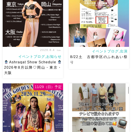
2026.8.4
tue.
イベントブログ,出演
イベントブログ,お知らせ
8/22土 古都学区のふれあい祭
Ashraqat Show Schedule
り
2026年8月以降♡岡山・東京・
大阪
8月以降のショースケジュール
8/22土 古都学区のふれあい祭
です♡皆様にお会いできますよ
りにて踊らせていただきます♡
11/29（日）予定
うに
ご予約はメッセージく
太鼓も叩くよー！私たちは
ださい
お待ちしています
18:40頃から出演です屋台も出
Ashraqat Show Schedule
てとても楽しいお祭りになりそ
岡山・8/22(土) […]
う
私たちも踊った後は祭り
を楽しみます
遊びにいら
[…]