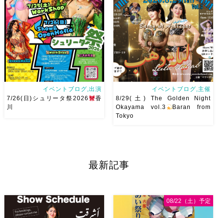
申し込みスタートです
【
さんソロとそして三人の群舞を
Show 】 Guest DancerTixi
踊ってくれます♡ 東京から参
[…]
加の元麻ノ葉の ルイもあの懐
かしの曲をソロ踊ります […]
イベントブログ,出演
イベントブログ,主催
7/26(日)シュリータ祭2026
香
8/29(土) The Golden Night
川
Okayama vol.3
Baran from
Tokyo
アサレイヤさんが香川に来るよ
8/29(土) The Golden Night
ー！！Yuccoちゃん主催
そ
vol.3私が愛して尊敬してやま
して、なんと！私も出演させて
ないBaranさんを岡山にお呼び
最新記事
いただけることとなりました！
します
Baranさんの踊り
麻ノ葉からもハフラ出演させて
は安定したテクニックはもちろ
いただきます
ゆっこちゃん
んですがとにかく見てて幸せ
ありがとうー！ ショー＆ハフ
[…]
08/22（土）予定
[…]