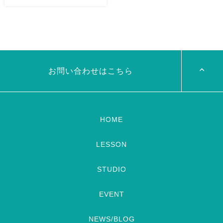
8/29（土） 岡山に Baranが
ベリーダンスアトリエ麻ノ葉テ
やってくる
しかも生徒さんが
レビ出演します♡ 7/24金
三人も参加してくれますよ
皆
19:00- OHK 金バク！なんと！
さんソロとそして三人の群舞を
麻ノ葉に河合郁人さんが来られ
踊ってくれます♡ 東京から参
ました
どんなふうに紹介され
加の元麻ノ葉の ルイもあの懐
るのかドキドキ
TVerでも見
かしの曲をソロ踊ります […]
ていただけるそう […]
お問い合わせはこちら
HOME
LESSON
STUDIO
EVENT
NEWS/BLOG