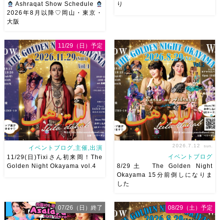
Ashraqat Show Schedule
り
2026年8月以降♡岡山・東京・
大阪
8月以降のショースケジュール
8/22土 古都学区のふれあい祭
です♡皆様にお会いできますよ
りにて踊らせていただきます♡
11/29（日）予定
うに
ご予約はメッセージく
太鼓も叩くよー！私たちは
ださい
お待ちしています
18:40頃から出演です屋台も出
Ashraqat Show Schedule
てとても楽しいお祭りになりそ
岡山・8/22(土) […]
う
私たちも踊った後は祭り
を楽しみます
遊びにいら
[…]
2026.7.12
sun.
イベントブログ,主催,出演
イベントブログ
11/29(日)Tixiさん初来岡！The
Golden Night Okayama vol.4
8/29土 The Golden Night
Okayama 15分前倒しになりま
した
2026/11/29(日)Tixiさん初来
8/29（土） 岡山に Baranが
岡！The Golden Night
やってくる
しかも生徒さんが
07/26（日）終了
08/29（土）予定
Okayama vol.4 本日8/1よりお
三人も参加してくれますよ
皆