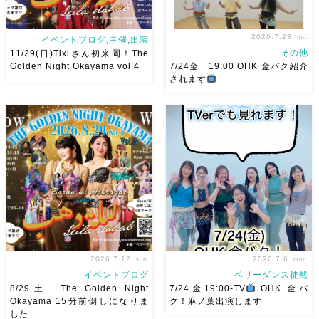
2026.7.23
thu.
イベントブログ,主催,出演
その他
11/29(日)Tixiさん初来岡！The
Golden Night Okayama vol.4
7/24金 19:00 OHK 金バク紹介
されます
2026/11/29(日)Tixiさん初来
7/24金 19:00 OHK 金バクベ
岡！The Golden Night
リーダンスアトリエ麻ノ葉テレ
Okayama vol.4 本日8/1よりお
ビで紹介されます♡ Tverでも
申し込みスタートです
【
見れますので全国の皆様みてね
Show 】 Guest DancerTixi
河合くんが来てくれました
[…]
2026.7.12
2026.7.6
sun.
mon.
イベントブログ
ベリーダンス徒然
8/29土 The Golden Night
7/24金19:00-TV
OHK 金バ
Okayama 15分前倒しになりま
ク！麻ノ葉出演します
した