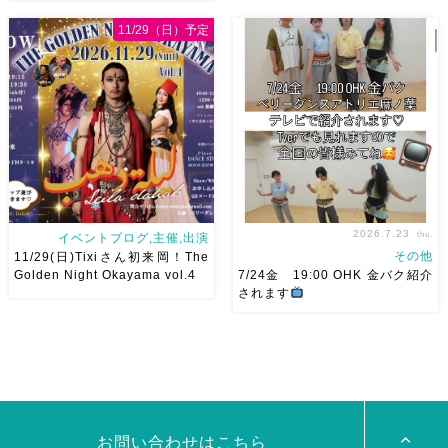
8月以降のショースケジュール
8/22土 古都学区のふれあい祭
です♡皆様にお会いできますよ
りにて踊らせていただきます♡
11/29（日）予定
うに
ご予約はメッセージく
太鼓も叩くよー！私たちは
ださい
お待ちしています
18:40頃から出演です屋台も出
Ashraqat Show Schedule
てとても楽しいお祭りになりそ
岡山・8/22(土) […]
う
私たちも踊った後は祭り
を楽しみます
遊びにいら
[…]
2026.7.23
thu.
イベントブログ,主催,出演
その他
11/29(日)Tixiさん初来岡！The
Golden Night Okayama vol.4
7/24金 19:00 OHK 金バク紹介
されます
2026/11/29(日)Tixiさん初来
7/24金 19:00 OHK 金バクベ
岡！The Golden Night
リーダンスアトリエ麻ノ葉テレ
Okayama vol.4 本日8/1よりお
ビで紹介されます♡ Tverでも
申し込みスタートです
【
見れますので全国の皆様みてね
Show 】 Guest DancerTixi
河合くんが来てくれました
[…]
お問い合わせはこちら