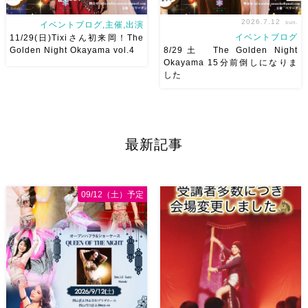
2026.7.12
sun.
イベントブログ,主催,出演
イベントブログ
11/29(日)Tixiさん初来岡！The
Golden Night Okayama vol.4
8/29土 The Golden Night
Okayama 15分前倒しになりま
した
2026/11/29(日)Tixiさん初来
8/29（土） 岡山に Baranが
岡！The Golden Night
やってくる
しかも生徒さんが
Okayama vol.4 本日8/1よりお
三人も参加してくれますよ
皆
申し込みスタートです
【
さんソロとそして三人の群舞を
最新記事
Show 】 Guest DancerTixi
踊ってくれます♡ 東京から参
[…]
加の元麻ノ葉の ルイもあの懐
かしの曲をソロ踊ります […]
09/12（土）予定