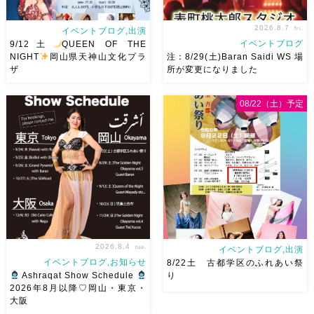
2026.8.7
fri.
イベントブログ,出演
イベントブログ
9/12土
QUEEN OF THE
NIGHT
岡山県天神山文化プラ
注：8/29(土)Baran Saidi WS 場
ザ
所が変更になりました
2026/9/12(土)Ricoさん主催
8/29（土）Baran Saidi WSお
08/22（土）予定
QUEEN OF THE NIGHT岡山
申し込み多数につき会場変更し
県天神山文化プラザ Guestに女
ました♡ 表町桃太郎スタジオ
神 @mayadyorientaldance
岡山県岡山市 北区表町2丁目6-
さん
女神のオーラ浴びに行き
64 4階 ショー会場から近いの
ましょー […]
で、安心♡駅からもバスで天満
屋バスス […]
2026.8.4
tue.
イベントブログ,出演
イベントブログ,お知らせ
8/22土 古都学区のふれあい祭
Ashraqat Show Schedule
り
2026年8月以降♡岡山・東京・
大阪