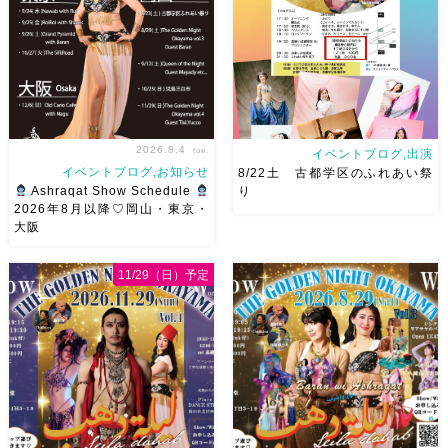
神 @mayadyorientaldance
岡山県岡山市 北区表町2丁目6-
さん
女神のオーラ浴びに行き
64 4階 ショー会場から近いの
ましょー […]
で、安心♡駅からもバスで天満
屋バスス […]
2026.8.4
tue.
イベントブログ,出演
イベントブログ,お知らせ
8/22土 古都学区のふれあい祭
Ashraqat Show Schedule
り
2026年8月以降♡岡山・東京・
大阪
8月以降のショースケジュール
8/22土 古都学区のふれあい祭
です♡皆様にお会いできますよ
りにて踊らせていただきます♡
11/29（日）予定
うに
ご予約はメッセージく
太鼓も叩くよー！私たちは
ださい
お待ちしています
18:40頃から出演です屋台も出
Ashraqat Show Schedule
てとても楽しいお祭りになりそ
岡山・8/22(土) […]
う
私たちも踊った後は祭り
を楽しみます
遊びにいら
[…]