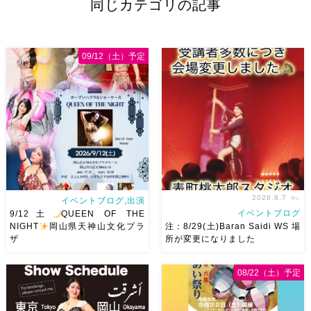
同じカテゴリの記事
09/12（土）予定
2026.8.7
fri.
イベントブログ,出演
イベントブログ
9/12土
QUEEN OF THE
NIGHT
岡山県天神山文化プラ
注：8/29(土)Baran Saidi WS 場
ザ
所が変更になりました
2026/9/12(土)Ricoさん主催
8/29（土）Baran Saidi WSお
08/22（土）予定
QUEEN OF THE NIGHT岡山
申し込み多数につき会場変更し
県天神山文化プラザ Guestに女
ました♡ 表町桃太郎スタジオ