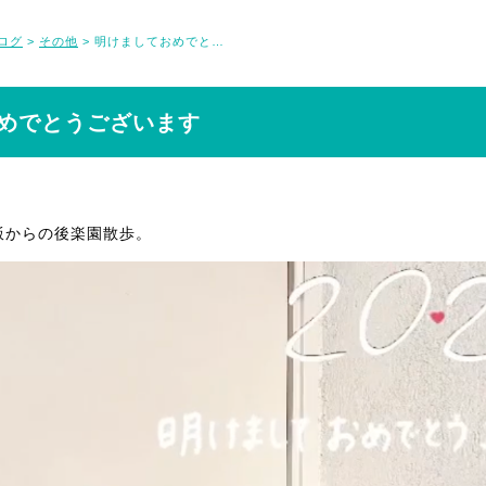
ログ
その他
明けましておめでとうございます
>
>
めでとうございます
飯からの後楽園散歩。