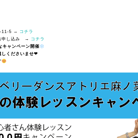
1-5 →
コチラ
お申し込み →
コチラ
なキャンペーン開催
しくださいませ❤︎
す