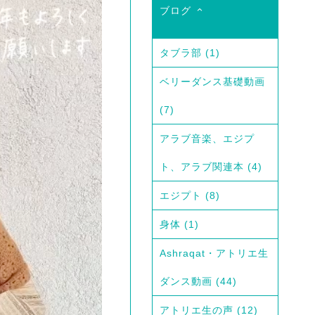
ブログ
タブラ部
(1)
ベリーダンス基礎動画
(7)
アラブ音楽、エジプ
ト、アラブ関連本
(4)
エジプト
(8)
身体
(1)
Ashraqat・アトリエ生
ダンス動画
(44)
アトリエ生の声
(12)