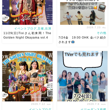
を楽しみます
遊びにいら
[…]
2026.7.23
thu.
イベントブログ,主催,出演
その他
11/29(日)Tixiさん初来岡！The
Golden Night Okayama vol.4
7/24金 19:00 OHK 金バク紹介
されます
2026/11/29(日)Tixiさん初来
7/24金 19:00 OHK 金バクベ
岡！The Golden Night
リーダンスアトリエ麻ノ葉テレ
Okayama vol.4 本日8/1よりお
ビで紹介されます♡ Tverでも
申し込みスタートです
【
見れますので全国の皆様みてね
Show 】 Guest DancerTixi
河合くんが来てくれました
[…]
2026.7.12
2026.7.6
sun.
mon.
イベントブログ
ベリーダンス徒然