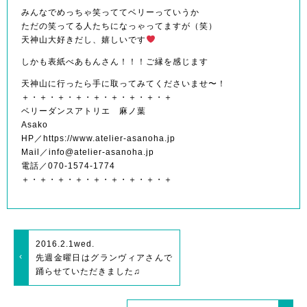
みんなでめっちゃ笑っててベリーっていうか
ただの笑ってる人たちになっゃってますが（笑）
天神山大好きだし、嬉しいです
しかも表紙べあもんさん！！！ご縁を感じます
天神山に行ったら手に取ってみてくださいませ〜！
＋・＋・＋・＋・＋・＋・＋・＋・＋
ベリーダンスアトリエ 麻ノ葉
Asako
HP／https://www.atelier-asanoha.jp
Mail／info@atelier-asanoha.jp
電話／070-1574-1774
＋・＋・＋・＋・＋・＋・＋・＋・＋
2016.2.1
wed.
先週金曜日はグランヴィアさんで
踊らせていただきました♫