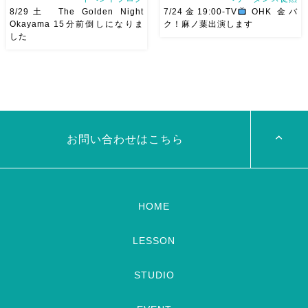
8/29土 The Golden Night
7/24金19:00-TV
OHK 金バ
Okayama 15分前倒しになりま
ク！麻ノ葉出演します
した
8/29（土） 岡山に Baranが
ベリーダンスアトリエ麻ノ葉テ
やってくる
しかも生徒さんが
レビ出演します♡ 7/24金
三人も参加してくれますよ
皆
19:00- OHK 金バク！なんと！
さんソロとそして三人の群舞を
麻ノ葉に河合郁人さんが来られ
踊ってくれます♡ 東京から参
ました
どんなふうに紹介され
加の元麻ノ葉の ルイもあの懐
るのかドキドキ
TVerでも見
かしの曲をソロ踊ります […]
ていただけるそう […]
お問い合わせはこちら
HOME
LESSON
STUDIO