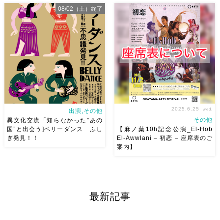
めちゃくちゃ楽しみなイベント
كل سنة وأنتم طيبين
明けま
08/02（土）終了
に出演させていただきます
しておめでとうございます
今
しゃむすちゃん、かるまさん
年も夫婦共々よろしくお願いし
どうぞ宜しくお願いします
ます
皆様にとって素敵な一
りょう さんとご一緒できるの
年となりますように
嬉しいな
そしてなんだか楽
しそうなゲストの皆さま(●´艸
[…]
2025.6.25
wed.
出演,その他
その他
異文化交流「知らなかった”あの
国”と出会う]ベリーダンス ふし
【麻ノ葉10h記念公演_El-Hob
ぎ発見！！
El-Awwlani – 初恋 – 座席表のご
案内】
とっても楽しみなベリーダンス
おはようございます
いよいよ
体験と生演奏ベリーダンスショ
来週火曜日からチケット発売さ
ー 7/26(土)古代エジプトの講座
せていただくEl-Hob El-
を聞いてからのベリーダンス体
Awwlani – 初恋 -の座席表のご
最新記事
験も、8/2(土)オリエント美術
案内です ★VIP席はナイトクラ
館での生演奏ベリーダンスショ
ブやキャバレーのイメージで
ーも絶対楽しい
お […]
[…]