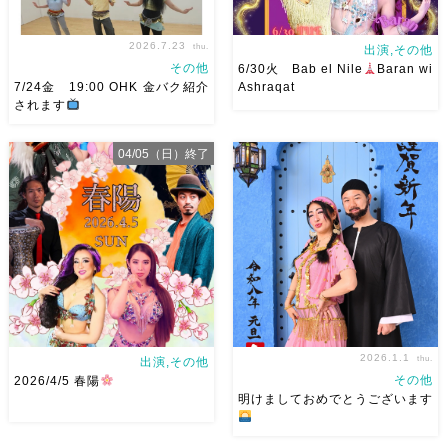
2026.7.23
thu.
出演,その他
その他
6/30火 Bab el Nile
Baran wi
7/24金 19:00 OHK 金バク紹介
Ashraqat
されます
7/24金 19:00 OHK 金バクベ
6/30火 Bab el Nile
有楽
04/05（日）終了
リーダンスアトリエ麻ノ葉テレ
町のツタンカーメンさんにて
ビで紹介されます♡ Tverでも
Baran wi Ashraqat デュオショ
見れますので全国の皆様みてね
ーします
Baranさんと踊る
河合くんが来てくれました
の、めっちゃ楽しい、幸せ
がっつりデュオとそれ […]
2026.1.1
thu.
出演,その他
その他
2026/4/5 春陽
明けましておめでとうございます