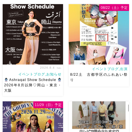
08/22（土）予定
2026.8.4
tue.
イベントブログ,出演
イベントブログ,お知らせ
8/22土 古都学区のふれあい祭
Ashraqat Show Schedule
り
2026年8月以降♡岡山・東京・
大阪
8月以降のショースケジュール
8/22土 古都学区のふれあい祭
です♡皆様にお会いできますよ
りにて踊らせていただきます♡
11/29（日）予定
うに
ご予約はメッセージく
太鼓も叩くよー！私たちは
ださい
お待ちしています
18:40頃から出演です屋台も出
Ashraqat Show Schedule
てとても楽しいお祭りになりそ
岡山・8/22(土) […]
う
私たちも踊った後は祭り